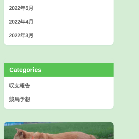
2022年5月
2022年4月
2022年3月
Categories
収支報告
競馬予想