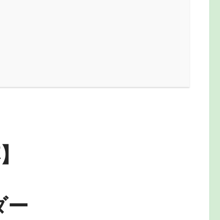
杯】
ダー