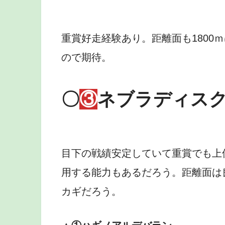
重賞好走経験あり。距離面も1800
ので期待。
〇
③
ネブラディス
目下の戦績安定していて重賞でも上
用する能力もあるだろう。距離面は
カギだろう。