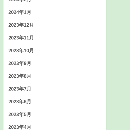
2024年1月
2023年12月
2023年11月
2023年10月
2023年9月
2023年8月
2023年7月
2023年6月
2023年5月
2023年4月