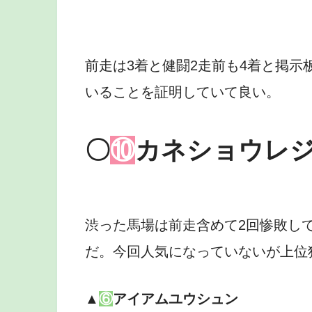
前走は3着と健闘2走前も4着と掲
いることを証明していて良い。
〇
⑩
カネショウレ
渋った馬場は前走含めて2回惨敗し
だ。今回人気になっていないが上位
▲
⑥
アイアムユウシュン