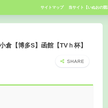
サイトマップ
当サイト【いぬおの競
F杯】小倉【博多S】函館【TVｈ杯】