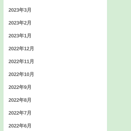
2023年3月
2023年2月
2023年1月
2022年12月
2022年11月
2022年10月
2022年9月
2022年8月
2022年7月
2022年6月