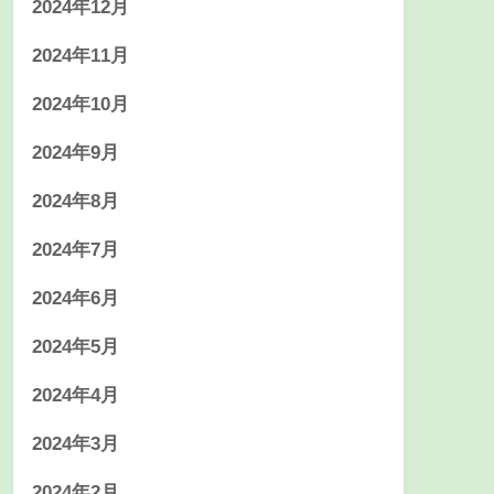
2024年12月
2024年11月
2024年10月
2024年9月
2024年8月
2024年7月
2024年6月
2024年5月
2024年4月
2024年3月
2024年2月