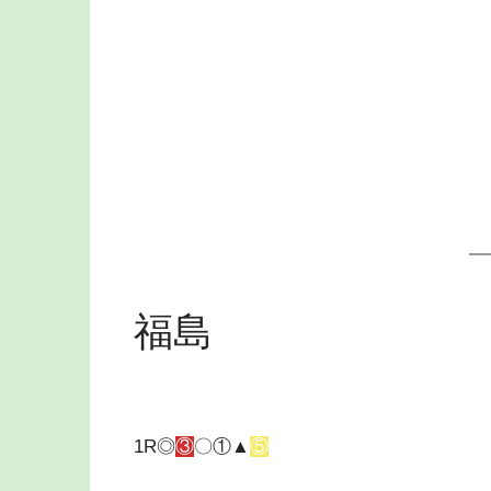
福島
1R◎
③
〇①▲
⑤