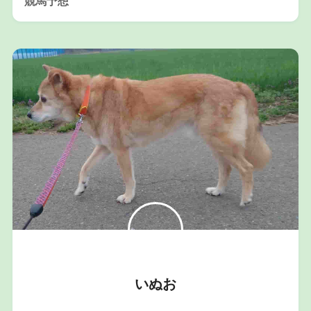
競馬予想
いぬお