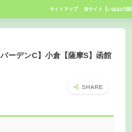
サイトマップ
当サイト【いぬおの競
ーデンバーデンC】小倉【薩摩S】函館