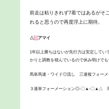
前走は粘りきれず7着ではあるがそ
れると思うので再度浮上に期待。
△
⑨
アマイ
1年以上勝ちはないが先行力は安定してい
かりと調教を積んでいるので休み明けでも
馬単馬連・ワイド◎流し 三連複フォーメ
３連単フォーメーション◎-〇▲-〇▲△ 