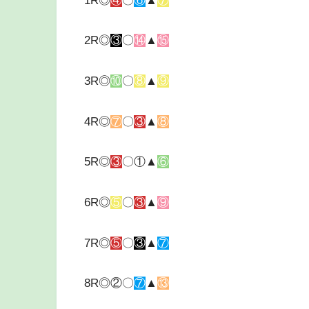
1R◎
④
〇
⑥
▲
⑦
2R◎
③
〇
⑭
▲
⑮
3R◎
⑩
〇
⑧
▲
⑨
4R◎
⑦
〇
③
▲
⑧
5R◎
③
〇①▲
⑥
6R◎
⑤
〇
③
▲
⑨
7R◎
⑤
〇
③
▲
⑦
8R◎②〇
⑦
▲
⑬