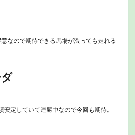
得意なので期待できる馬場が渋っても走れる
ーダ
績安定していて連勝中なので今回も期待。