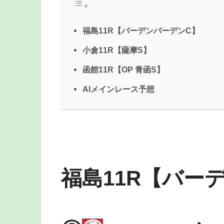
福島11R【バーデンバーデンC】
小倉11R【薩摩S】
函館11R【OP 青函S】
AIメインレース予想
福島11R【バー