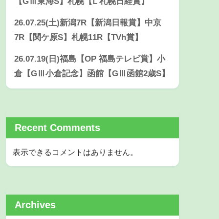
【GⅢ東海S】札幌【Ⅼ 札幌日経賞】
26.07.25(土)新潟7R【新潟日報賞】中京
7R【関ケ原S】札幌11R【TVh賞】
26.07.19(日)福島【OP 福島テレビ賞】小
倉【GⅢ小倉記念】函館【GⅢ函館2歳S】
Recent Comments
表示できるコメントはありません。
Archives