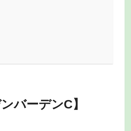
デンバーデンC】