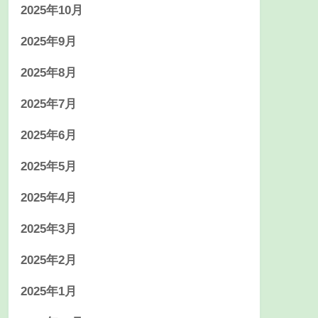
2025年10月
2025年9月
2025年8月
2025年7月
2025年6月
2025年5月
2025年4月
2025年3月
2025年2月
2025年1月