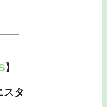
S
】
ニスタ