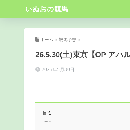
いぬおの競馬
ホーム
競馬予想
26.5.30(土)東京【OP 
2026年5月30日
目次