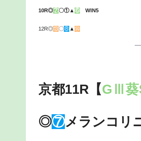
10R◎
⑦
〇①▲
⑥
WIN5
12R◎
⑬
〇
⑧
▲
⑭
京都11R【
GⅢ葵
◎
⑦
メランコリ