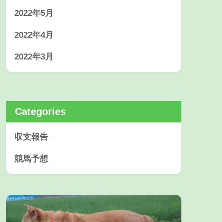
2022年5月
2022年4月
2022年3月
Categories
収支報告
競馬予想