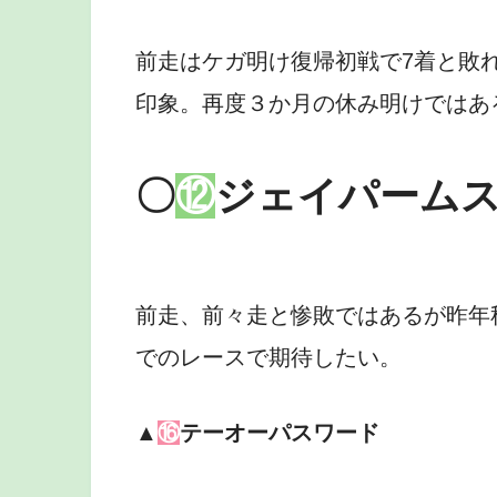
前走はケガ明け復帰初戦で7着と敗
印象。再度３か月の休み明けではあ
〇
⑫
ジェイパーム
前走、前々走と惨敗ではあるが昨年
でのレースで期待したい。
▲
⑯
テーオーパスワード