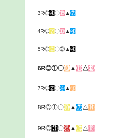
3R◎
④
〇
⑱
▲
⑦
4R◎
⑦
〇
⑬
▲
④
5R◎
⑨
〇②▲
④
6R◎①〇
⑩
▲
⑪
△
⑫
7R◎
②
〇
④
▲
⑪
8R◎①〇
⑩
▲
⑦
△
⑭
9R◎
③
〇
⑥
▲
⑩
△
⑯