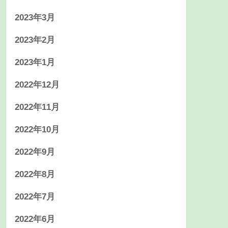
2023年3月
2023年2月
2023年1月
2022年12月
2022年11月
2022年10月
2022年9月
2022年8月
2022年7月
2022年6月