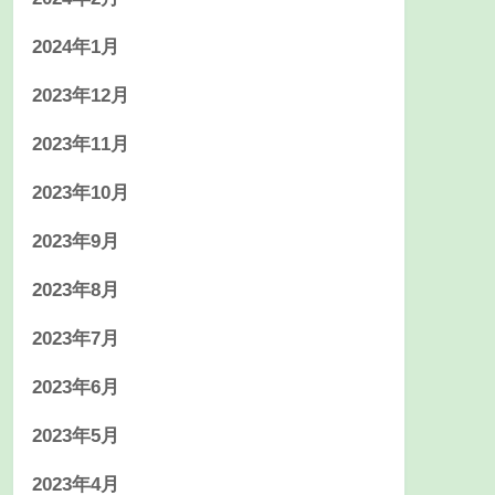
2024年1月
2023年12月
2023年11月
2023年10月
2023年9月
2023年8月
2023年7月
2023年6月
2023年5月
2023年4月