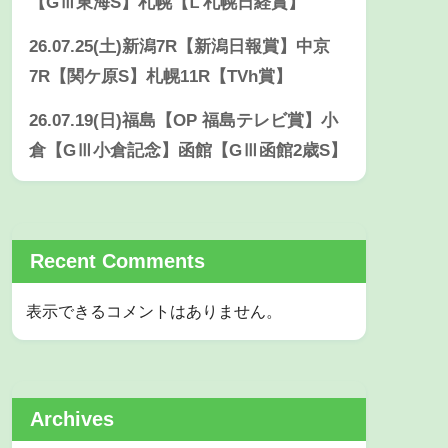
【GⅢ東海S】札幌【Ⅼ 札幌日経賞】
26.07.25(土)新潟7R【新潟日報賞】中京
7R【関ケ原S】札幌11R【TVh賞】
26.07.19(日)福島【OP 福島テレビ賞】小
倉【GⅢ小倉記念】函館【GⅢ函館2歳S】
Recent Comments
表示できるコメントはありません。
Archives