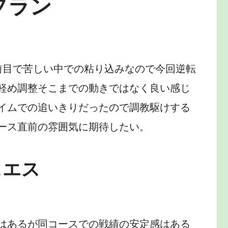
プラン
前目で苦しい中での粘り込みなので今回逆転
軽め調整そこまでの動きではなく良い感じ
イムでの追いきりだったので調教駆けする
ース直前の雰囲気に期待したい。
スエス
はあるが同コースでの戦績の安定感はある