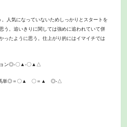
う。人気になっていないためしっかりとスタートを
思う。追いきりに関しては強めに追われていて併
かったように思う。仕上がり的にはイマイチでは
ン◎-〇▲-〇▲△
馬単◎＝〇▲ 〇＝▲ ◎-△