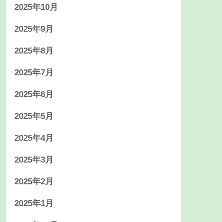
2025年10月
2025年9月
2025年8月
2025年7月
2025年6月
2025年5月
2025年4月
2025年3月
2025年2月
2025年1月