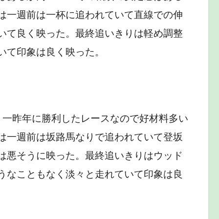
は一週前は一杯に追われていて直線での伸
いて良く映った。最終追いきりは軽め調整
いて印象は良く映った。
り一昨年に勝利したレースなので好材料多い
は一週前は坂路馬なりで追われていて登坂
は悪そうに映った。最終追いきりはウッド
うなこともなく淡々と走れていて印象は良