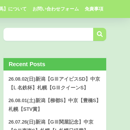
馬】について
お問い合わせフォーム
免責事項
Recent Posts
26.08.02(日)新潟【GⅢアイビスSD】中京
【Ⅼ 名鉄杯】札幌【GⅢクイーンS】
26.08.01(土)新潟【柳都S】中京【豊橋S】
札幌【STV賞】
26.07.26(日)新潟【GⅢ関屋記念】中京