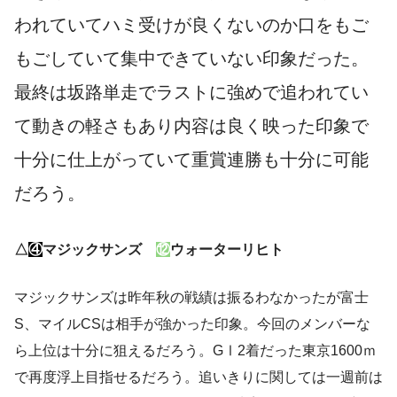
われていてハミ受けが良くないのか口をもご
もごしていて集中できていない印象だった。
最終は坂路単走でラストに強めで追われてい
て動きの軽さもあり内容は良く映った印象で
十分に仕上がっていて重賞連勝も十分に可能
だろう。
△
④
マジックサンズ
⑫
ウォーターリヒト
マジックサンズは昨年秋の戦績は振るわなかったが富士
S、マイルCSは相手が強かった印象。今回のメンバーな
ら上位は十分に狙えるだろう。GⅠ2着だった東京1600ｍ
で再度浮上目指せるだろう。追いきりに関しては一週前は