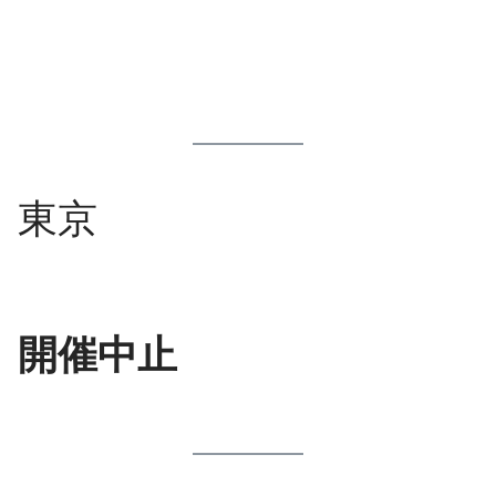
東京
開催中止