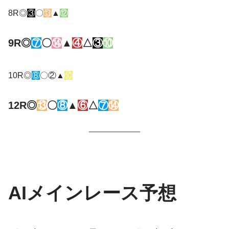
8R◎
③
〇
⑬
▲
⑫
9R◎
⑦
〇
⑭
▲
④
△
③
⑩
10R◎
⑧
〇②▲
⑩
12R◎
⑬
〇
⑧
▲
⑥
△
⑦
⑭
AIメインレース予想