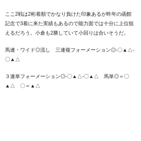
ここ2戦は2桁着順でかなり負けた印象あるが昨年の函館
記念で3着に来た実績もあるので能力面では十分に上位狙
えるだろう。小倉も2勝していて小回りは合いそうだ。
馬連・ワイド◎流し 三連複フォーメーション◎-〇▲△-
〇▲△
３連単フォーメーション◎-〇▲△-〇▲△ 馬単◎＝〇
▲△ 〇＝▲△