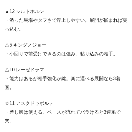
▲12 シルトホルン
・渋った馬場やタフさで浮上しやすい。展開が嵌まれば突
っ込む。
△5 キングノジョー
・小回りで前受けできるのは強み。粘り込みの相手。
△10 レーゼドラマ
・能力はあるが相手強化が鍵。楽に運べる展開なら3着
圏。
☆11 アスクドゥポルテ
・差し脚は使える。ペースが流れてバラけると3連系で
穴。