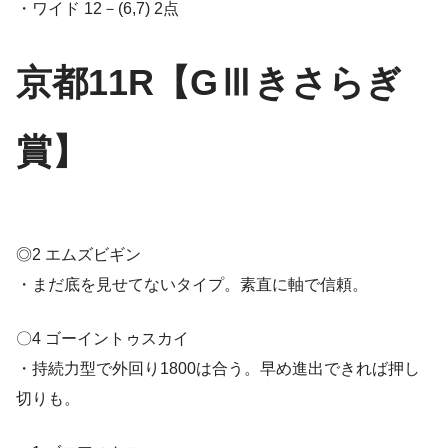
・ワイド 12－(6,7) 2点
京都11R【GⅢきさらぎ
賞】
◎2 エムズビギン
・まだ底を見せてないタイプ。素直に軸で信頼。
〇4 ゴーイントゥスカイ
・持続力型で外回り1800は合う。早め進出できれば押し
切りも。