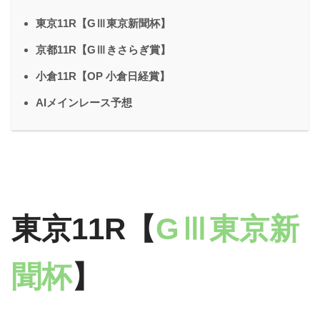
東京11R【GⅢ東京新聞杯】
京都11R【GⅢきさらぎ賞】
小倉11R【OP 小倉日経賞】
AIメインレース予想
東京11R【
GⅢ東京新
聞杯
】