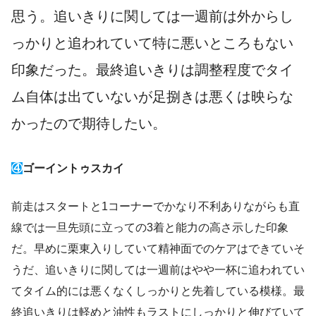
思う。追いきりに関しては一週前は外からし
っかりと追われていて特に悪いところもない
印象だった。最終追いきりは調整程度でタイ
ム自体は出ていないが足捌きは悪くは映らな
かったので期待したい。
④
ゴーイントゥスカイ
前走はスタートと1コーナーでかなり不利ありながらも直
線では一旦先頭に立っての3着と能力の高さ示した印象
だ。早めに栗東入りしていて精神面でのケアはできていそ
うだ、追いきりに関しては一週前はやや一杯に追われてい
てタイム的には悪くなくしっかりと先着している模様。最
終追いきりは軽めと油性もラストにしっかりと伸びていて