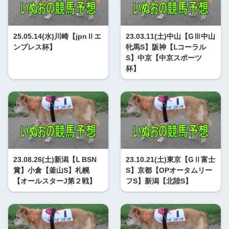
25.05.14(水)川崎【jpnⅡエ
23.03.11(土)中山【GⅢ中山
ンプレス杯】
牝馬S】阪神【Ⅼコーラル
S】中京【中京スポーツ
杯】
23.08.26(土)新潟【Ⅼ BSN
23.10.21(土)東京【GⅡ富士
賞】小倉【釜山S】札幌
S】京都【OPオータムリー
【オールスターJ第２戦】
フS】新潟【北陸S】