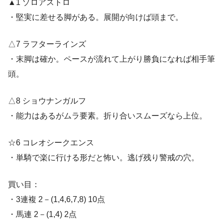
▲1 ゾロアストロ
・堅実に差せる脚がある。展開が向けば頭まで。
△7 ラフターラインズ
・末脚は確か。ペースが流れて上がり勝負になれば相手筆
頭。
△8 ショウナンガルフ
・能力はあるがムラ要素。折り合いスムーズなら上位。
☆6 コレオシークエンス
・単騎で楽に行ける形だと怖い。逃げ残り警戒の穴。
買い目：
・3連複 2－(1,4,6,7,8) 10点
・馬連 2－(1,4) 2点