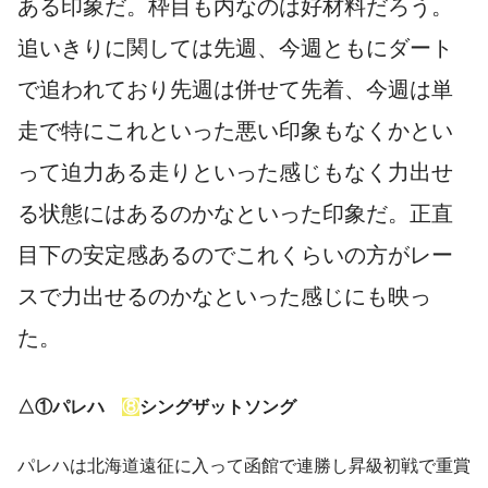
ある印象だ。枠目も内なのは好材料だろう。
追いきりに関しては先週、今週ともにダート
で追われており先週は併せて先着、今週は単
走で特にこれといった悪い印象もなくかとい
って迫力ある走りといった感じもなく力出せ
る状態にはあるのかなといった印象だ。正直
目下の安定感あるのでこれくらいの方がレー
スで力出せるのかなといった感じにも映っ
た。
△①パレハ
⑧
シングザットソング
パレハは北海道遠征に入って函館で連勝し昇級初戦で重賞