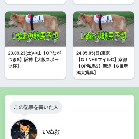
23.09.23(土)中山【OPなが
24.05.05(日)東京
つきS】阪神【大阪スポー
【GⅠNHKマイルC】京都
ツ杯】
【OP鞍馬S】新潟【GⅢ新
潟大賞典】
この記事を書いた人
いぬお