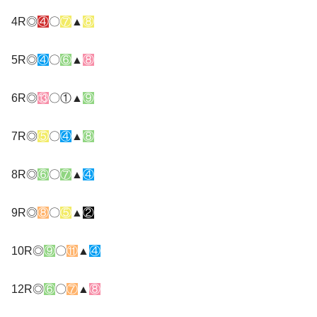
4R◎
④
〇
⑦
▲
⑧
5R◎
④
〇
⑥
▲
⑧
6R◎
⑬
〇①▲
⑨
7R◎
⑤
〇
④
▲
⑧
8R◎
⑥
〇
⑦
▲
④
9R◎
⑧
〇
⑤
▲
②
10R◎
⑨
〇
⑪
▲
④
12R◎
⑥
〇
⑦
▲
⑧