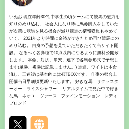
いぬお 現在年齢30代 中学生の頃ゲームにて競馬の魅力を
知りのめり込む。 社会人になり稀に馬券購入をしていた
が次第に競馬を見る機会が減り競馬の情報収集もやめて
いく。 2021年より時間に余裕ができたため再び競馬にの
めり込む。 自身の予想を見ていただきたくて当サイト開
設。 なるべく各券種で10点以内になるように無料公開致
します。 本命、対抗、単穴、連下で各馬券形式で予想し
ます(単勝、複勝は記載しません。) 馬連、ワイドは本命
流し。三連複は基本的には4頭BOXです。 仕事の都合上
開催当日早朝頃更新いたします。 好きな馬 サクラスタ
ーオー ライスシャワー リアルタイムで見た中で好き
な馬 ネオユニヴァース ファインモーション レディ
ブロンド