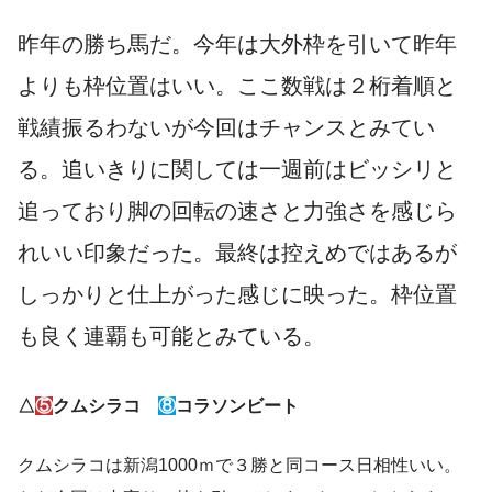
昨年の勝ち馬だ。今年は大外枠を引いて昨年
よりも枠位置はいい。ここ数戦は２桁着順と
戦績振るわないが今回はチャンスとみてい
る。追いきりに関しては一週前はビッシリと
追っており脚の回転の速さと力強さを感じら
れいい印象だった。最終は控えめではあるが
しっかりと仕上がった感じに映った。枠位置
も良く連覇も可能とみている。
△
⑤
クムシラコ
⑧
コラソンビート
クムシラコは新潟1000ｍで３勝と同コース日相性いい。