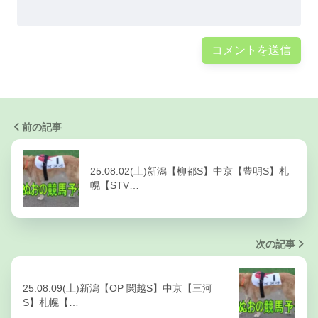
前の記事
25.08.02(土)新潟【柳都S】中京【豊明S】札
幌【STV…
次の記事
25.08.09(土)新潟【OP 関越S】中京【三河
S】札幌【…