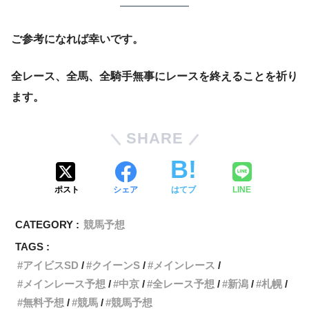
ご参考になれば幸いです。
全レース、全馬、全騎手無事にレースを終えることを祈り
ます。
SHARE
ポスト
シェア
はてブ
LINE
CATEGORY :
競馬予想
TAGS :
アイビスSD
クイーンS
メインレース
メインレース予想
中京
全レース予想
新潟
札幌
無料予想
競馬
競馬予想