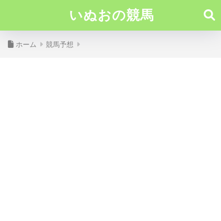
いぬおの競馬
ホーム
競馬予想