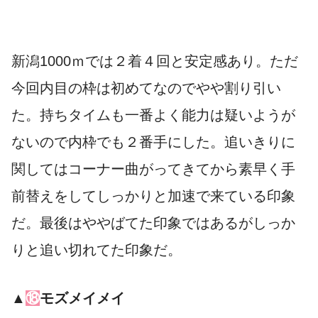
新潟1000ｍでは２着４回と安定感あり。ただ
今回内目の枠は初めてなのでやや割り引い
た。持ちタイムも一番よく能力は疑いようが
ないので内枠でも２番手にした。追いきりに
関してはコーナー曲がってきてから素早く手
前替えをしてしっかりと加速で来ている印象
だ。最後はややばてた印象ではあるがしっか
りと追い切れてた印象だ。
▲
⑱
モズメイメイ