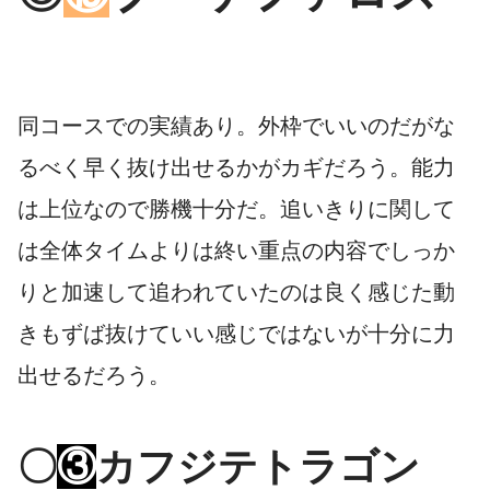
同コースでの実績あり。外枠でいいのだがな
るべく早く抜け出せるかがカギだろう。能力
は上位なので勝機十分だ。追いきりに関して
は全体タイムよりは終い重点の内容でしっか
りと加速して追われていたのは良く感じた動
きもずば抜けていい感じではないが十分に力
出せるだろう。
〇
③
カフジテトラゴン