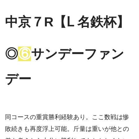
中京７R【Ⅼ 名鉄杯】
◎
⑥
サンデーファン
デー
同コースの重賞勝利経験あり。ここ数戦は惨
敗続きも再度浮上可能。斤量は重いが他との