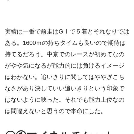
実績は一番で前走はGⅠで５着とそれなりでは
ある。1600ｍの持ちタイムも良いので期待は
持てるだろう。中京でのレースが初めてなの
がやや気になるが能力的には負けるイメージ
はわかない。追いきりに関してはややぎこち
なさがあり決していい追いきりという印象で
はないように映った。それでも能力上位なの
は間違えないと思うので本命にした。