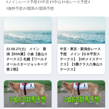
メインレース予想
中京
中山
全レース予想
無料予想
競馬
競馬予想
22.08.27(土) メイン 新
中京・東京・新潟全レース
潟【BSN賞】小倉【釜山ス
予想 メイン【GⅢ平安ス
テークス】札幌【ワールド
テークス】【OPメイステー
オールスタージョッキーズ
クス】【3勝クラス八海山ス
第２戦】
テークス】