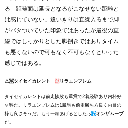
る。距離面は延長となるがこなせない距離と
は感じていない。追いきりは直線入るまで脚
がバタついていた印象ではあったが最後の直
線ではしっかりとした脚捌きではありタイム
も悪くないので可もなく不可もなくといった
感じではある。
△
②
タイセイカレント
④
リラエンブレム
タイセイカレントは前走惨敗も重賞で2着経験あり内枠好
材料だ。リラエンブレムは1勝馬も前走勝ち方良く内目の
枠も良さそうだ。もう一頭あげるとしたら
⑦
オンザムーブ
だ。