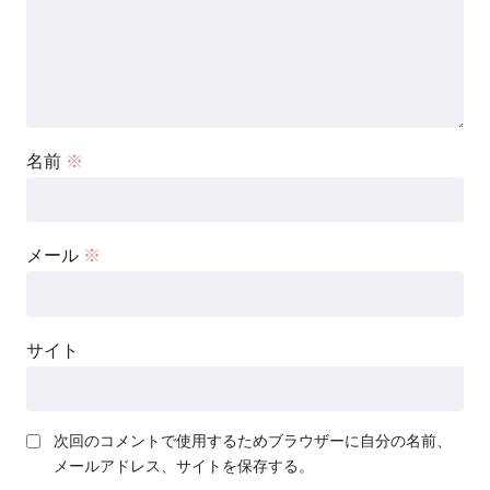
名前
※
メール
※
サイト
次回のコメントで使用するためブラウザーに自分の名前、
メールアドレス、サイトを保存する。