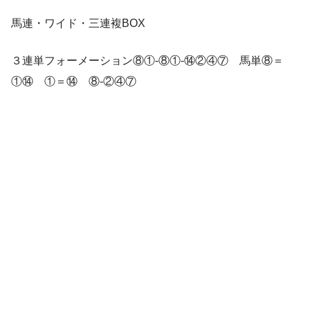
馬連・ワイド・三連複BOX
３連単フォーメーション⑧①-⑧①-⑭②④⑦ 馬単⑧＝
①⑭ ①＝⑭ ⑧-②④⑦