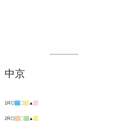
中京
1R◎
⑧
〇
⑩
▲
⑮
2R◎
⑭
〇
⑪
▲
⑨