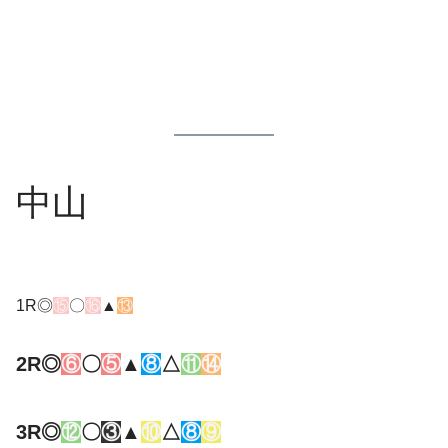
中山
1R◎
⑮
〇
⑯
▲
⑬
2R◎
⑥
〇
⑤
▲
⑧
△
⑪
⑭
3R◎
⑫
〇
③
▲
⑩
△
⑧
⑨