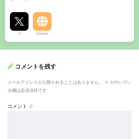
X
Website
コメントを残す
メールアドレスが公開されることはありません。
※
が付いてい
る欄は必須項目です
コメント
※