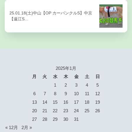
25.01.18(土)中山【OP カーバンクルS】中京
【遠江S…
2025年1月
月
火
水
木
金
土
日
1
2
3
4
5
6
7
8
9
10
11
12
13
14
15
16
17
18
19
20
21
22
23
24
25
26
27
28
29
30
31
« 12月
2月 »