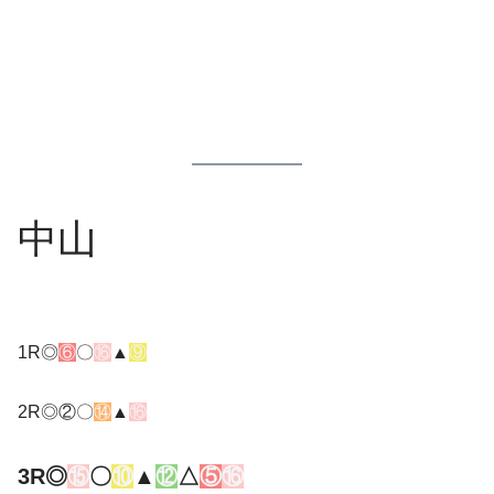
中山
1R◎
⑥
〇
⑯
▲
⑨
2R◎②〇
⑭
▲
⑯
3R◎
⑮
〇
⑩
▲
⑫
△
⑤
⑯