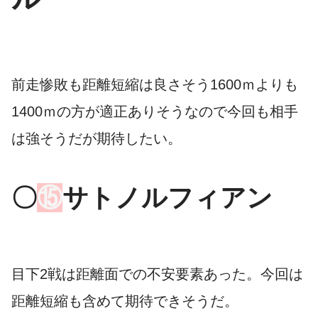
前走惨敗も距離短縮は良さそう1600ｍよりも
1400ｍの方が適正ありそうなので今回も相手
は強そうだが期待したい。
〇
⑮
サトノルフィアン
目下2戦は距離面での不安要素あった。今回は
距離短縮も含めて期待できそうだ。