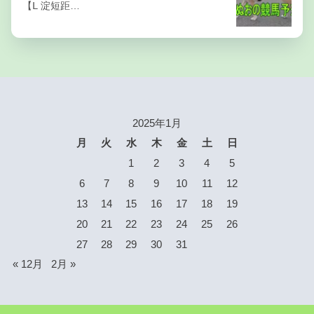
【Ⅼ 淀短距…
2025年1月
月
火
水
木
金
土
日
1
2
3
4
5
6
7
8
9
10
11
12
13
14
15
16
17
18
19
20
21
22
23
24
25
26
27
28
29
30
31
« 12月
2月 »