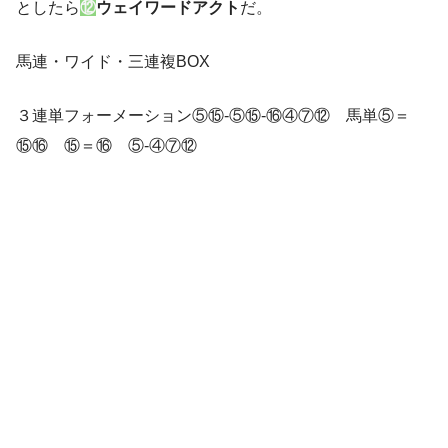
としたら
⑫
ウェイワードアクト
だ。
馬連・ワイド・三連複BOX
３連単フォーメーション⑤⑮-⑤⑮-⑯④⑦⑫ 馬単⑤＝
⑮⑯ ⑮＝⑯ ⑤-④⑦⑫