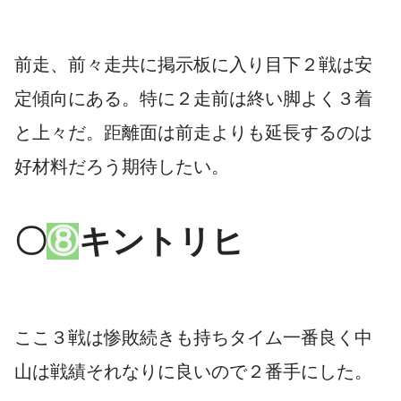
前走、前々走共に掲示板に入り目下２戦は安
定傾向にある。特に２走前は終い脚よく３着
と上々だ。距離面は前走よりも延長するのは
好材料だろう期待したい。
〇
⑧
キントリヒ
ここ３戦は惨敗続きも持ちタイム一番良く中
山は戦績それなりに良いので２番手にした。