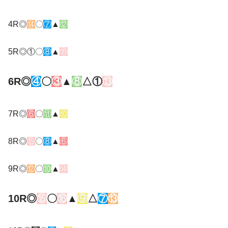
4R◎
⑭
〇
⑦
▲
⑫
5R◎①〇
⑧
▲
⑱
6R◎
④
〇
③
▲
⑧
△①
⑬
7R◎
⑥
〇
⑪
▲
⑩
8R◎
⑮
〇
⑧
▲
⑥
9R◎
⑫
〇
⑩
▲
⑭
10R◎
⑮
〇
⑯
▲
⑨
△
⑦
⑬