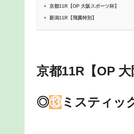
京都11R【OP 大阪スポーツ杯】
新潟11R【飛翼特別】
京都11R【OP 
◎
⑬
ミスティッ