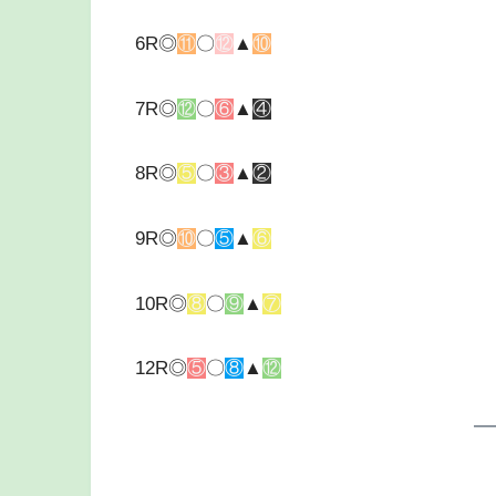
6R◎
⑪
〇
⑫
▲
⑩
7R◎
⑫
〇
⑥
▲
④
8R◎
⑤
〇
③
▲
②
9R◎
⑩
〇
⑤
▲
⑥
10R◎
⑧
〇
⑨
▲
⑦
12R◎
⑤
〇
⑧
▲
⑫