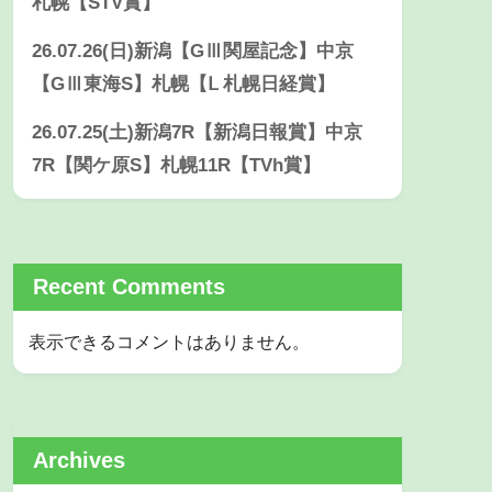
札幌【STV賞】
26.07.26(日)新潟【GⅢ関屋記念】中京
【GⅢ東海S】札幌【Ⅼ 札幌日経賞】
26.07.25(土)新潟7R【新潟日報賞】中京
7R【関ケ原S】札幌11R【TVh賞】
Recent Comments
表示できるコメントはありません。
Archives