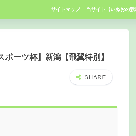
サイトマップ
当サイト【いぬおの競
P 大阪スポーツ杯】新潟【飛翼特別】