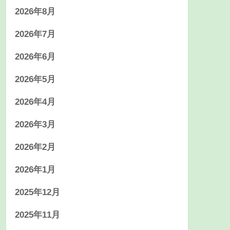
2026年8月
2026年7月
2026年6月
2026年5月
2026年4月
2026年3月
2026年2月
2026年1月
2025年12月
2025年11月