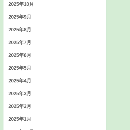
2025年10月
2025年9月
2025年8月
2025年7月
2025年6月
2025年5月
2025年4月
2025年3月
2025年2月
2025年1月