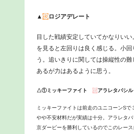
▲
⑬
ロジアデレート
目した戦績安定していてかなりいい
を見ると左回りは良く感じる。小回
う。追いきりに関しては操縦性の難
あるが力はあるように思う。
△①ミッキーファイト
⑮
アラレタバシル
ミッキーファイトは前走のユニコーンSで
やや不安材料だが実績は十分。アラレタバ
京ダービーを勝利しているのでこのレース