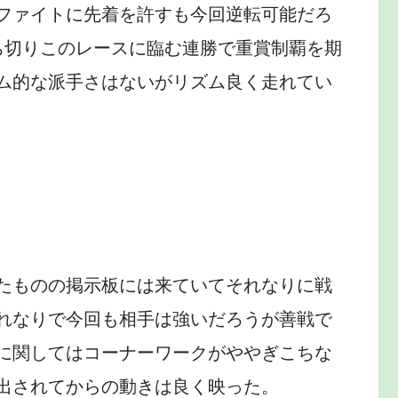
ファイトに先着を許すも今回逆転可能だろ
ち切りこのレースに臨む連勝で重賞制覇を期
ム的な派手さはないがリズム良く走れてい
たものの掲示板には来ていてそれなりに戦
れなりで今回も相手は強いだろうが善戦で
に関してはコーナーワークがややぎこちな
出されてからの動きは良く映った。