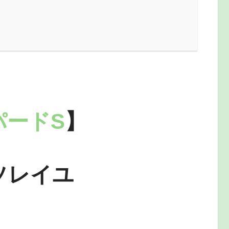
パードS
】
ソレイユ