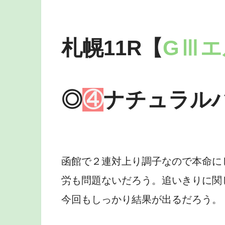
札幌11R【
GⅢエ
◎
④
ナチュラル
函館で２連対上り調子なので本命に
労も問題ないだろう。追いきりに関
今回もしっかり結果が出るだろう。