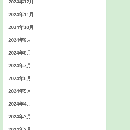
2024年12月
2024年11月
2024年10月
2024年9月
2024年8月
2024年7月
2024年6月
2024年5月
2024年4月
2024年3月
2024年2月