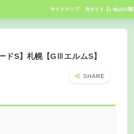
サイトマップ
当サイト【いぬおの競
ⅢレパードS】札幌【GⅢエルムS】