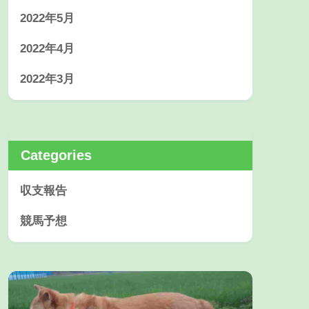
2022年5月
2022年4月
2022年3月
Categories
収支報告
競馬予想