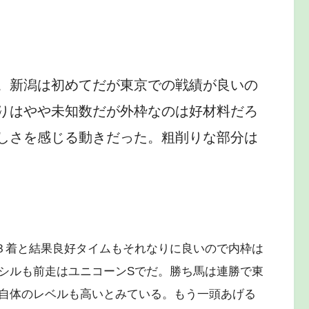
。新潟は初めてだが東京での戦績が良いの
りはやや未知数だが外枠なのは好材料だろ
しさを感じる動きだった。粗削りな部分は
３着と結果良好タイムもそれなりに良いので内枠は
シルも前走はユニコーンSでだ。勝ち馬は連勝で東
自体のレベルも高いとみている。もう一頭あげる