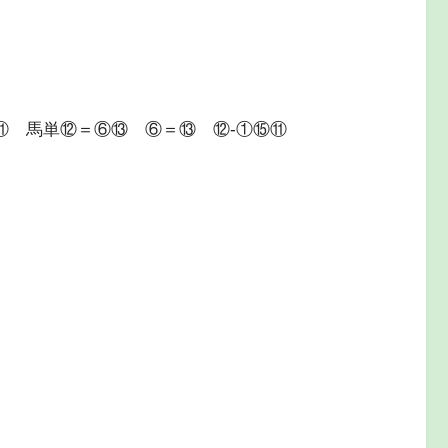
⑪ 馬単⑫＝⑥⑬ ⑥＝⑬ ⑫-①⑮⑪