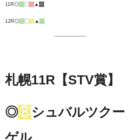
11R◎
⑪
〇
⑤
▲
④
12R◎
⑩
〇
⑨
▲
⑪
札幌11R【STV賞】
◎
⑧
シュバルツクー
ゲル