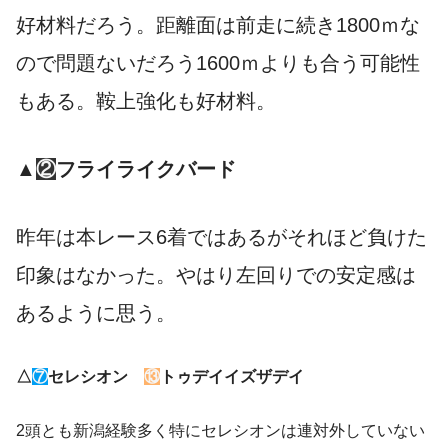
好材料だろう。距離面は前走に続き1800ｍな
ので問題ないだろう1600ｍよりも合う可能性
もある。鞍上強化も好材料。
▲
②
フライライクバード
昨年は本レース6着ではあるがそれほど負けた
印象はなかった。やはり左回りでの安定感は
あるように思う。
△
⑦
セレシオン
⑬
トゥデイイズザデイ
2頭とも新潟経験多く特にセレシオンは連対外していない