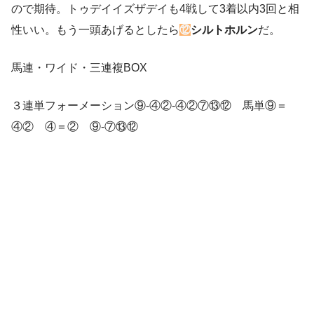
ので期待。トゥデイイズザデイも4戦して3着以内3回と相
性いい。もう一頭あげるとしたら
⑫
シルトホルン
だ。
馬連・ワイド・三連複BOX
３連単フォーメーション⑨-④②-④②⑦⑬⑫ 馬単⑨＝
④② ④＝② ⑨-⑦⑬⑫