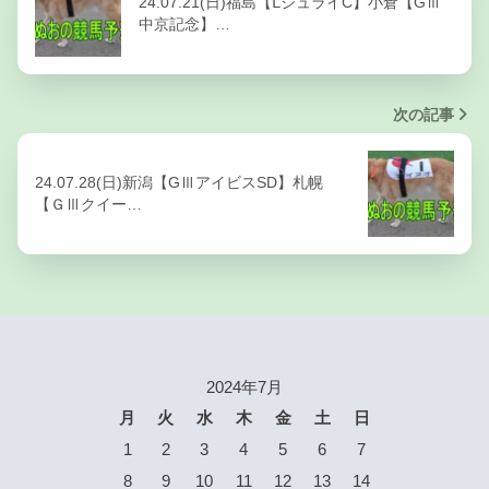
24.07.21(日)福島【ⅬジュライC】小倉【GⅢ
中京記念】…
次の記事
24.07.28(日)新潟【GⅢアイビスSD】札幌
【ＧⅢクイー…
2024年7月
月
火
水
木
金
土
日
1
2
3
4
5
6
7
8
9
10
11
12
13
14