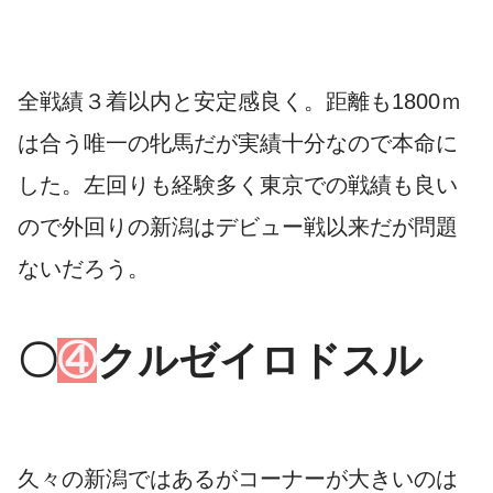
全戦績３着以内と安定感良く。距離も1800ｍ
は合う唯一の牝馬だが実績十分なので本命に
した。左回りも経験多く東京での戦績も良い
ので外回りの新潟はデビュー戦以来だが問題
ないだろう。
〇
④
クルゼイロドスル
久々の新潟ではあるがコーナーが大きいのは