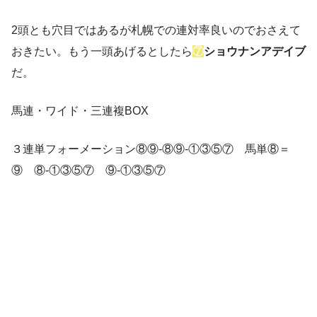
2頭とも穴目ではあるが札幌での連対率良いのでおさえて
おきたい。もう一頭あげるとしたら
⑦
ショウナンアデイブ
だ。
馬連・ワイド・三連複BOX
３連単フォーメーション⑧⑨-⑧⑨-①③⑤⑦ 馬単⑧＝
⑨ ⑧-①③⑤⑦ ⑨-①③⑤⑦