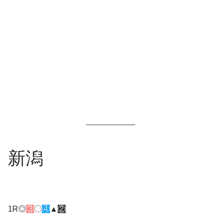
新潟
1R◎
③
〇
④
▲
②