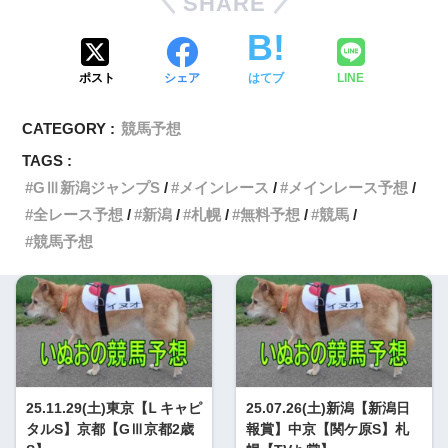
SHARE
ポスト
シェア
はてブ
LINE
CATEGORY :
競馬予想
TAGS :
GⅢ新潟ジャンプS
メインレース
メインレース予想
全レース予想
新潟
札幌
無料予想
競馬
競馬予想
25.11.29(土)東京【Ⅼ キャピ
25.07.26(土)新潟【新潟日
タルS】京都【GⅢ京都2歳
報賞】中京【関ケ原S】札