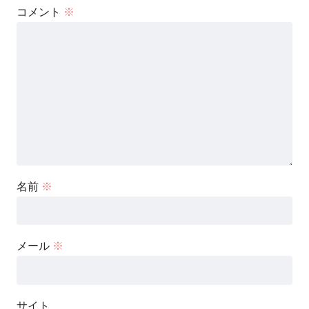
コメント
※
名前
※
メール
※
サイト