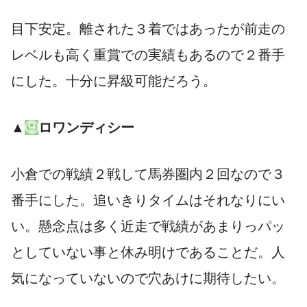
目下安定。離された３着ではあったが前走の
レベルも高く重賞での実績もあるので２番手
にした。十分に昇級可能だろう。
▲
⑨
ロワンディシー
小倉での戦績２戦して馬券圏内２回なので３
番手にした。追いきりタイムはそれなりにい
い。懸念点は多く近走で戦績があまりっパッ
としていない事と休み明けであることだ。人
気になっていないので穴あけに期待したい。