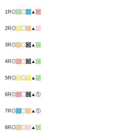
1R◎
⑥
〇
④
▲
③
2R◎
⑧
〇
⑪
▲
⑭
3R◎
⑬
〇
③
▲
⑪
4R◎
⑥
〇
③
▲
⑪
5R◎
⑧
〇
⑦
▲
⑨
6R◎
③
〇
②
▲①
7R◎
⑧
〇
⑬
▲①
8R◎
⑩
〇
⑫
▲
⑧