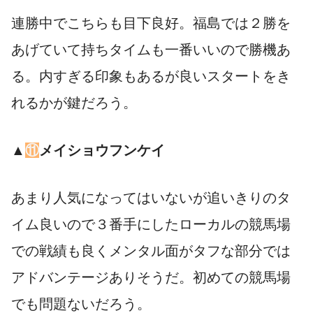
連勝中でこちらも目下良好。福島では２勝を
あげていて持ちタイムも一番いいので勝機あ
る。内すぎる印象もあるが良いスタートをき
れるかが鍵だろう。
▲
⑪
メイショウフンケイ
あまり人気になってはいないが追いきりのタ
イム良いので３番手にしたローカルの競馬場
での戦績も良くメンタル面がタフな部分では
アドバンテージありそうだ。初めての競馬場
でも問題ないだろう。