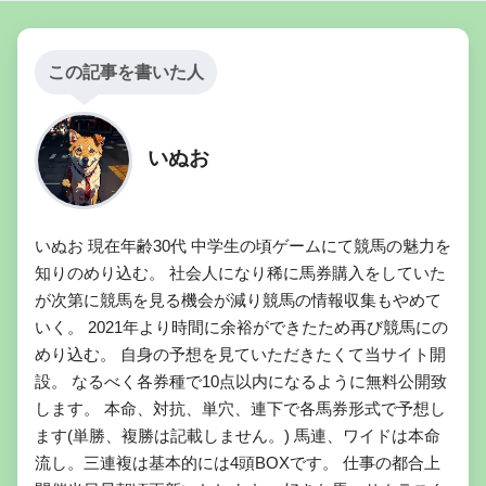
この記事を書いた人
いぬお
いぬお 現在年齢30代 中学生の頃ゲームにて競馬の魅力を
知りのめり込む。 社会人になり稀に馬券購入をしていた
が次第に競馬を見る機会が減り競馬の情報収集もやめて
いく。 2021年より時間に余裕ができたため再び競馬にの
めり込む。 自身の予想を見ていただきたくて当サイト開
設。 なるべく各券種で10点以内になるように無料公開致
します。 本命、対抗、単穴、連下で各馬券形式で予想し
ます(単勝、複勝は記載しません。) 馬連、ワイドは本命
流し。三連複は基本的には4頭BOXです。 仕事の都合上