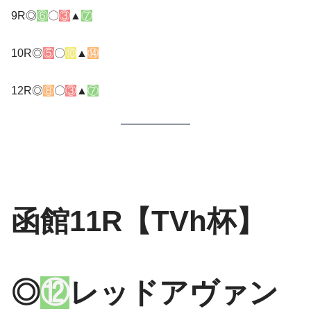
9R◎
⑥
〇
③
▲
⑦
10R◎
⑤
〇
⑩
▲
⑭
12R◎
⑧
〇
③
▲
⑦
函館11R【TVh杯】
◎
⑫
レッドアヴァン