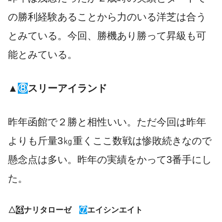
の勝利経験あることから力のいる洋芝は合う
とみている。今回、勝機あり勝って昇級も可
能とみている。
▲
⑧
スリーアイランド
昨年函館で２勝と相性いい。ただ今回は昨年
よりも斤量3㎏重くここ数戦は惨敗続きなので
懸念点は多い。昨年の実績をかって3番手にし
た。
△
④
ナリタローゼ
⑦
エイシンエイト