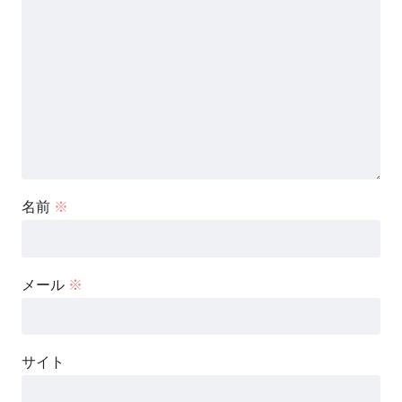
名前
※
メール
※
サイト