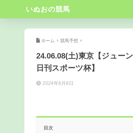
いぬおの競馬
ホーム
競馬予想
24.06.08(土)東京【ジ
日刊スポーツ杯】
2024年6月8日
目次