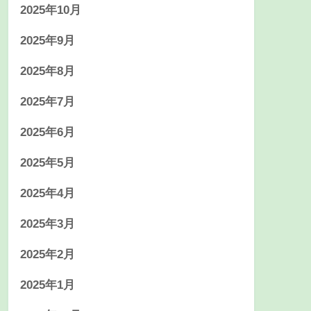
2025年10月
2025年9月
2025年8月
2025年7月
2025年6月
2025年5月
2025年4月
2025年3月
2025年2月
2025年1月