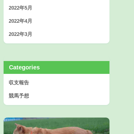
2022年5月
2022年4月
2022年3月
Categories
収支報告
競馬予想