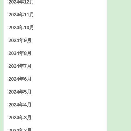
2024年12月
2024年11月
2024年10月
2024年9月
2024年8月
2024年7月
2024年6月
2024年5月
2024年4月
2024年3月
2024年2月