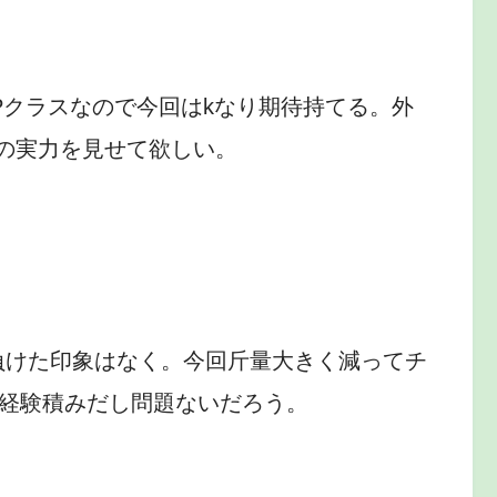
Pクラスなので今回はkなり期待持てる。外
の実力を見せて欲しい。
負けた印象はなく。今回斤量大きく減ってチ
で経験積みだし問題ないだろう。