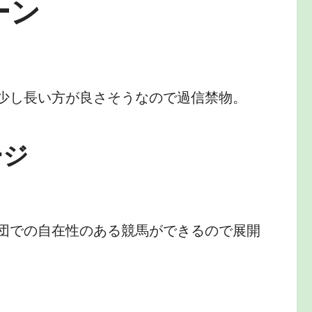
ーン
少し長い方が良さそうなので過信禁物。
ージ
団での自在性のある競馬ができるので展開