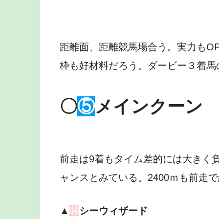
距離面、距離競馬場合う。実力もO
枠も好材料だろう。ダービー３着馬
〇
⑤
メインクーン
前走は9着もタイム差的には大きく
ャンスとみている。2400ｍも前走
▲
⑭
シーウィザード