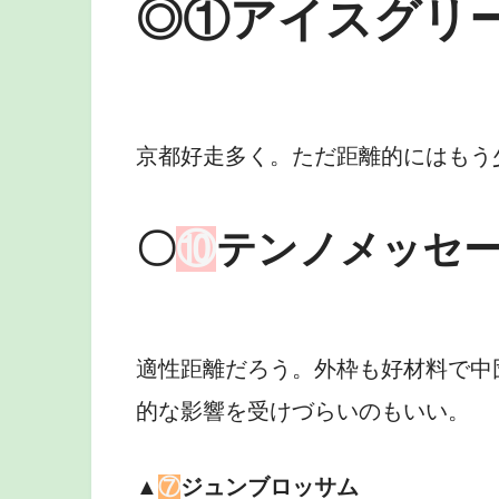
◎①アイスグリ
京都好走多く。ただ距離的にはもう
〇
⑩
テンノメッセ
適性距離だろう。外枠も好材料で中
的な影響を受けづらいのもいい。
▲
⑦
ジュンブロッサム