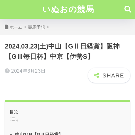
いぬおの競馬
ホーム
競馬予想
2024.03.23(土)中山【GⅡ日経賞】阪神
【GⅢ毎日杯】中京【伊勢S】
2024年3月23日
目次
中山11R【GⅡ日経賞】