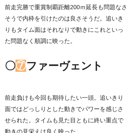
前走完勝で重賞制覇距離200ｍ延長も問題なさ
そうで内枠を引けたのは良さそうだ。追いき
りもタイム面はそれなりで動きにこれといっ
た問題なく順調に映った。
〇
⑦
ファーヴェント
前走負けも今回も期待したい一頭。追いきり
面ではどっしりとした動きでパワーを感じさ
せられた。タイムも見た目ともに終い重点で
動きの見栄えは良く映った。