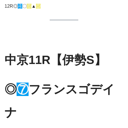
12R◎
④
〇
⑥
▲
⑤
中京11R【伊勢S】
◎
⑦
フランスゴデイ
ナ