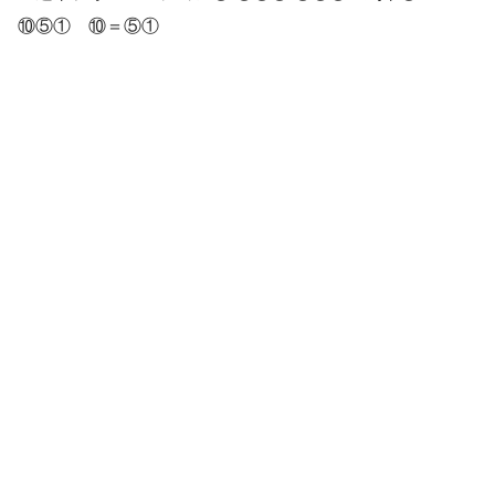
⑩⑤① ⑩＝⑤①