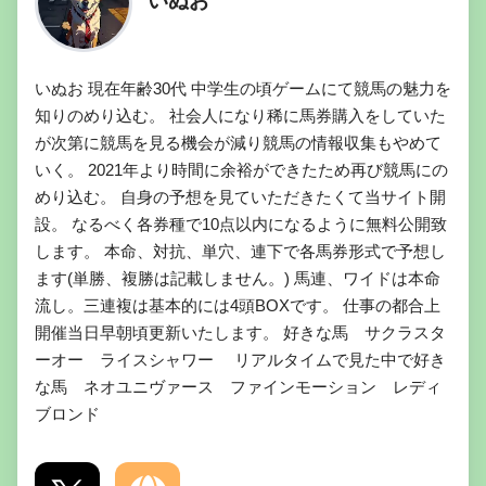
いぬお
いぬお 現在年齢30代 中学生の頃ゲームにて競馬の魅力を
知りのめり込む。 社会人になり稀に馬券購入をしていた
が次第に競馬を見る機会が減り競馬の情報収集もやめて
いく。 2021年より時間に余裕ができたため再び競馬にの
めり込む。 自身の予想を見ていただきたくて当サイト開
設。 なるべく各券種で10点以内になるように無料公開致
します。 本命、対抗、単穴、連下で各馬券形式で予想し
ます(単勝、複勝は記載しません。) 馬連、ワイドは本命
流し。三連複は基本的には4頭BOXです。 仕事の都合上
開催当日早朝頃更新いたします。 好きな馬 サクラスタ
ーオー ライスシャワー リアルタイムで見た中で好き
な馬 ネオユニヴァース ファインモーション レディ
ブロンド