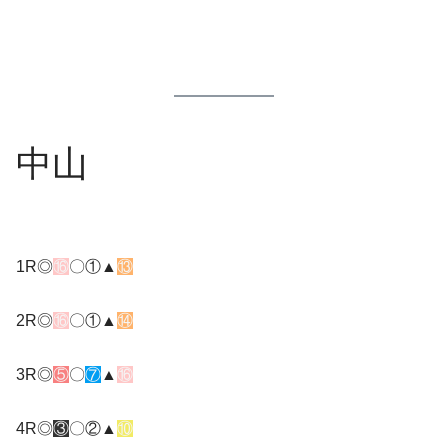
中山
1R◎
⑯
〇①▲
⑬
2R◎
⑯
〇①▲
⑭
3R◎
⑤
〇
⑦
▲
⑯
4R◎
③
〇②▲
⑩