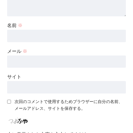
名前
※
メール
※
サイト
次回のコメントで使用するためブラウザーに自分の名前、
メールアドレス、サイトを保存する。