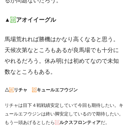
るが問題ないだろう。
▲
⑪
アオイイーグル
馬場荒れれば勝機はかなり高くなると思う。
天候次第なところもあるが良馬場でも十分に
やれるだろう。休み明けは初めてなので未知
数なところもある。
△
⑬
リチャ
⑭
キュールエフウジン
リチャは目下４戦戦績安定していて今回も期待したい。キ
ュールエフウジンは終い脚安定しているので期待したい。
もう一頭あげるとしたら
⑯
ルクスフロンティア
だ。