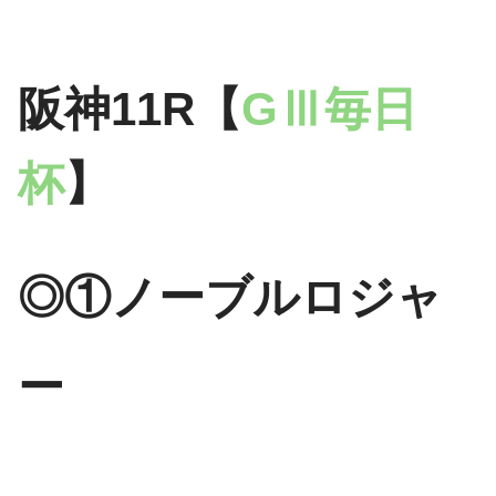
阪神11R【
GⅢ毎日
杯
】
◎①ノーブルロジャ
ー