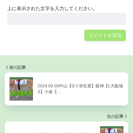
上に表示された文字を入力してください。
前の記事
2024.03.03中山【GⅡ弥生賞】阪神【Ⅼ大阪城
S】小倉【…
次の記事