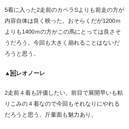
5着に入った2走前のカペラSよりも前走の方が
内容自体は良く映った。おそらくだが1200ｍ
よりも1400ｍの方がこの馬にとっては良さそ
うだろう。今回も大きく崩れることはないだ
ろうと思う。
▲
③
レオノーレ
2走前４着も評価したい。前目で展開早いも粘
りこみの４着なので今回もそれなりにやれる
だろうと思う。斤量面も魅力あり。