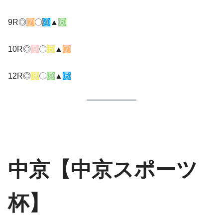
9R◎
⑦
〇
④
▲
⑥
10R◎
⑨
〇
⑤
▲
⑦
12R◎
⑧
〇
⑨
▲
⑥
中京【中京スポーツ
杯】