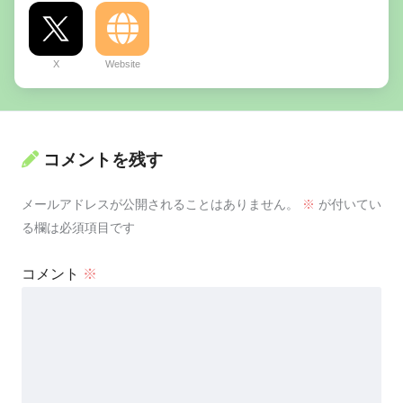
X
Website
コメントを残す
メールアドレスが公開されることはありません。
※
が付いてい
る欄は必須項目です
コメント
※