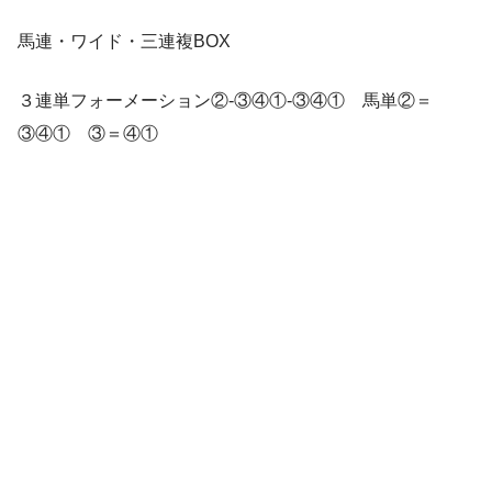
馬連・ワイド・三連複BOX
３連単フォーメーション②-③④①-③④① 馬単②＝
③④① ③＝④①