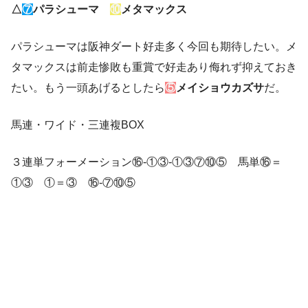
△
⑦
パラシューマ
⑩
メタマックス
パラシューマは阪神ダート好走多く今回も期待したい。メ
タマックスは前走惨敗も重賞で好走あり侮れず抑えておき
たい。もう一頭あげるとしたら
⑤
メイショウカズサ
だ。
馬連・ワイド・三連複BOX
３連単フォーメーション⑯-①③-①③⑦⑩⑤ 馬単⑯＝
①③ ①＝③ ⑯-⑦⑩⑤