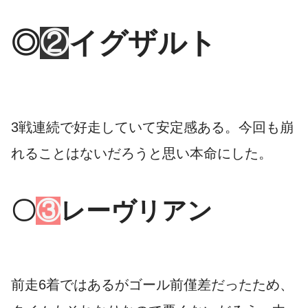
◎
②
イグザルト
3戦連続で好走していて安定感ある。今回も崩
れることはないだろうと思い本命にした。
〇
③
レーヴリアン
前走6着ではあるがゴール前僅差だったため、