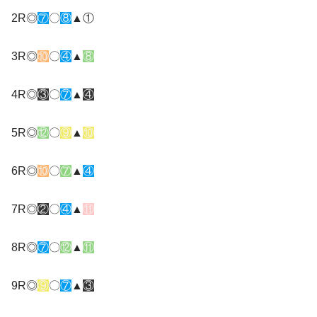
2R◎
⑦
〇
⑧
▲①
3R◎
⑩
〇
④
▲
⑧
4R◎
③
〇
⑦
▲
④
5R◎
⑫
〇
⑨
▲
⑩
6R◎
⑩
〇
⑦
▲
④
7R◎
②
〇
④
▲
⑪
8R◎
⑦
〇
⑫
▲
⑪
9R◎
⑨
〇
⑦
▲
③