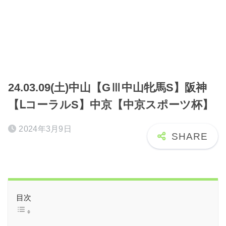
24.03.09(土)中山【GⅢ中山牝馬S】阪神
【ⅬコーラルS】中京【中京スポーツ杯】
2024年3月9日
目次