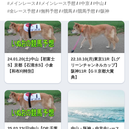
メインレース
メインレース予想
中京
中山
全レース予想
無料予想
競馬
競馬予想
阪神
24.01.20(土)中山【初富士
22.10.10(月)東京11R【Ⅼグ
S】京都【石清水S】小倉
リーンチャンネルカップ】
【和布刈特別】
阪神11R【GⅡ京都大賞
典】
25.03.23(日)中山【OP 千葉
中山・阪神・中京全レース