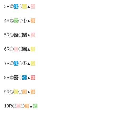
3R◎
④
〇
⑤
▲
⑫
4R◎
⑦
〇①▲
⑨
5R◎
②
〇
③
▲
⑮
6R◎
⑬
〇
②
▲
⑧
7R◎
④
〇①▲
⑤
8R◎
②
〇
④
▲
③
9R◎
⑩
〇
⑬
▲
⑭
10R◎
⑨
〇
⑧
▲
⑥