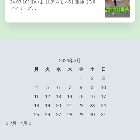
24.03.10(日)中山【ⅬアネモネS】阪神【GⅡ
フィリーズ…
2024年3月
月
火
水
木
金
土
日
1
2
3
4
5
6
7
8
9
10
11
12
13
14
15
16
17
18
19
20
21
22
23
24
25
26
27
28
29
30
31
« 2月
4月 »