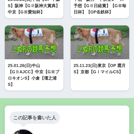
S】阪神【GⅡ阪神大賞典】
予想【GⅡ日経賞】【GⅢ毎
中京【GⅢ愛知杯】
日杯】【OP名鉄杯】
25.01.26(日)中山
25.11.23(日)東京【OP 霜月
【GⅡAJCC】中京【GⅢプ
S】京都【GⅠマイルCS】
ロキオンS】小倉【壇之浦
S】
この記事を書いた人