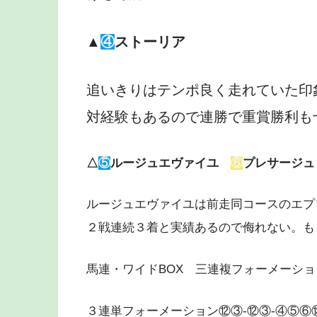
▲
④
ストーリア
追いきりはテンポ良く走れていた印
対経験もあるので連勝で重賞勝利も
△
⑤
ルージュエヴァイユ
⑥
プレサージュ
ルージュエヴァイユは前走同コースのエプ
２戦連続３着と実績あるので侮れない。も
馬連・ワイドBOX 三連複フォーメーショ
３連単フォーメーション⑫③-⑫③-④⑤⑥