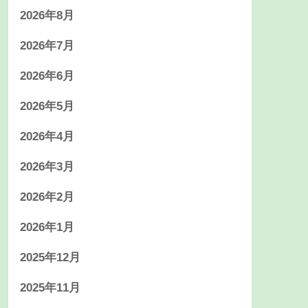
2026年8月
2026年7月
2026年6月
2026年5月
2026年4月
2026年3月
2026年2月
2026年1月
2025年12月
2025年11月