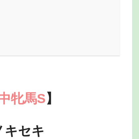
中牝馬S
】
ノキセキ