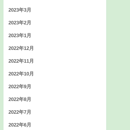
2023年3月
2023年2月
2023年1月
2022年12月
2022年11月
2022年10月
2022年9月
2022年8月
2022年7月
2022年6月