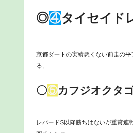
◎
④
タイセイド
京都ダートの実績悪くない前走の平
る。
〇
⑤
カフジオクタ
レパードS以降勝ちはないが重賞連