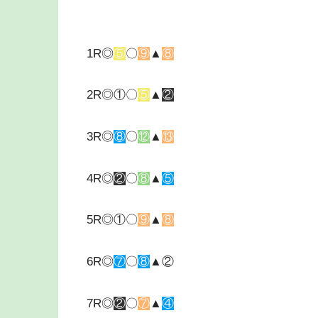
1R◎
⑤
〇
⑨
▲
⑧
2R◎①〇
⑤
▲
②
3R◎
⑧
〇
⑫
▲
⑬
4R◎
②
〇
⑧
▲
⑤
5R◎①〇
⑨
▲
⑧
6R◎
⑦
〇
⑧
▲②
7R◎
②
〇
⑦
▲
④