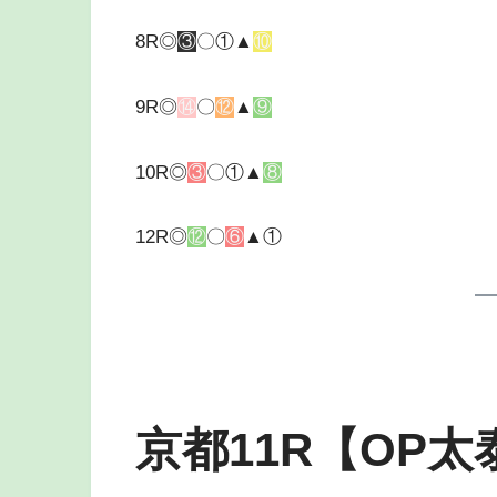
8R◎
③
〇①▲
⑩
9R◎
⑭
〇
⑫
▲
⑨
10R◎
③
〇①▲
⑧
12R◎
⑫
〇
⑥
▲①
京都11R【OP太