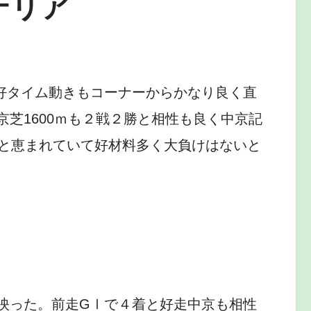
テリア
.2と好タイム動きもコーナーからかなり良く直
芝1600ｍも２戦２勝と相性も良く中京記
㎏と恵まれていて好材料多く大負けはないと
映った。前走GⅠで４着と好走中京も相性