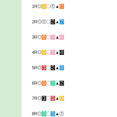
1R◎
⑥
〇①▲
⑪
2R◎①〇
②
▲
⑦
3R◎
⑫
〇
⑬
▲
⑭
4R◎
⑨
〇
⑮
▲
④
5R◎
③
〇
②
▲
④
6R◎
⑨
〇
⑥
▲
②
7R◎
③
〇
⑤
▲
⑨
8R◎
⑨
〇
⑤
▲①