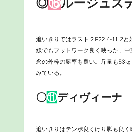
◎
⑯
ルージュス
追いきりではラスト２F22.4-11
線でもフットワーク良く映った。中京
念の外枠の勝率も良い。斤量も53
みている。
〇
⑪
ディヴィーナ
追いきりはテンポ良くけり脚も良く