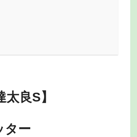
達太良S】
ッター