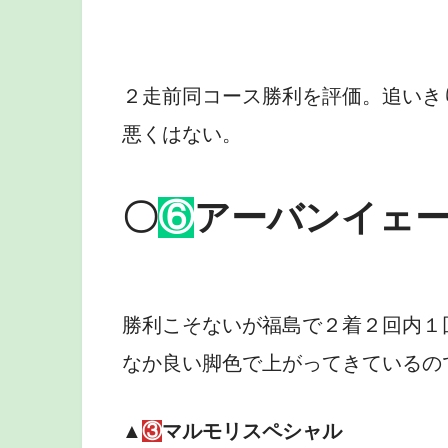
２走前同コース勝利を評価。追いき
悪くはない。
〇
⑥
アーバンイェ
勝利こそないが福島で２着２回内１
なか良い脚色で上がってきているの
▲
③
マルモリスペシャル