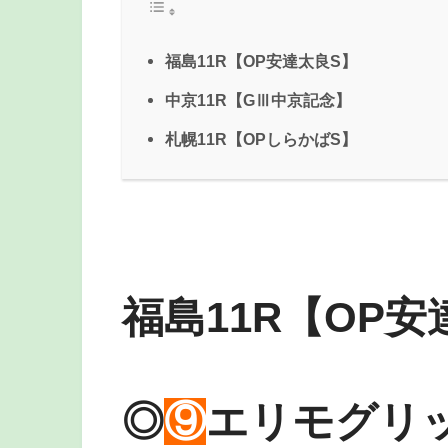
福島11R【OP安達太良S】
中京11R【GⅢ中京記念】
札幌11R【OPしらかばS】
福島11R【OP安
◎
⑨
エリモグリ