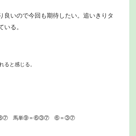
り良いので今回も期待したい。追いきりタ
ている。
れると感じる。
⑥③⑦ 馬単⑨＝⑥③⑦ ⑥＝③⑦