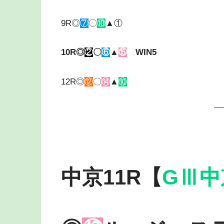
9R◎
⑦
〇
⑩
▲①
10R◎
②
〇
⑥
▲
⑮
WIN5
12R◎
⑫
〇
⑭
▲
⑩
中京11R【
GⅢ中