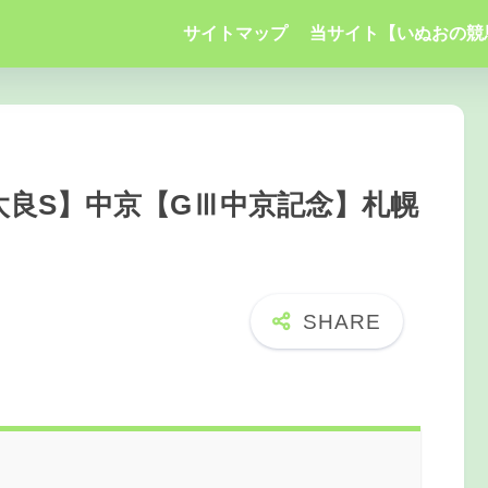
サイトマップ
当サイト【いぬおの競
P安達太良S】中京【GⅢ中京記念】札幌