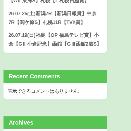
【GⅢ東海S】札幌【Ⅼ 札幌日経賞】
26.07.25(土)新潟7R【新潟日報賞】中京
7R【関ケ原S】札幌11R【TVh賞】
26.07.19(日)福島【OP 福島テレビ賞】小
倉【GⅢ小倉記念】函館【GⅢ函館2歳S】
Recent Comments
表示できるコメントはありません。
Archives