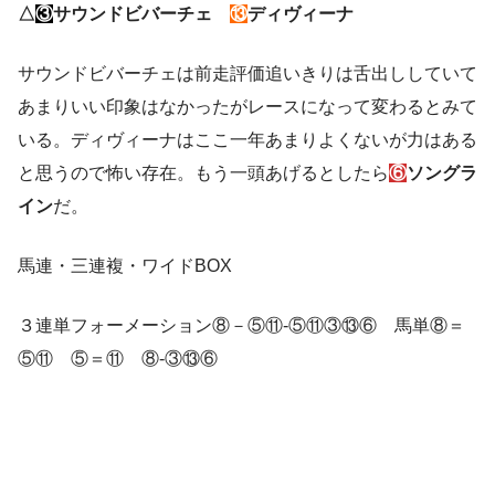
△
③
サウンドビバーチェ
⑬
ディヴィーナ
サウンドビバーチェは前走評価追いきりは舌出ししていて
あまりいい印象はなかったがレースになって変わるとみて
いる。ディヴィーナはここ一年あまりよくないが力はある
と思うので怖い存在。もう一頭あげるとしたら
⑥
ソングラ
イン
だ。
馬連・三連複・ワイドBOX
３連単フォーメーション⑧－⑤⑪-⑤⑪③⑬⑥ 馬単⑧＝
⑤⑪ ⑤＝⑪ ⑧-③⑬⑥