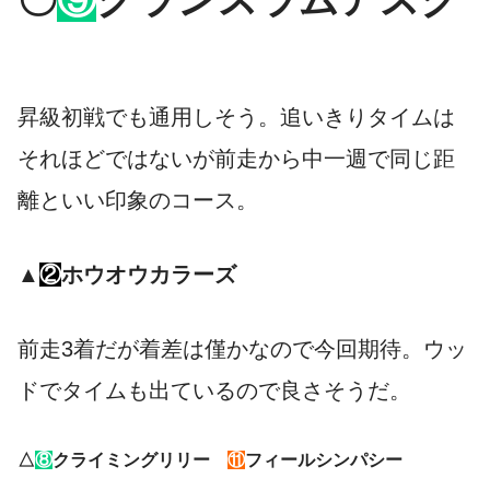
昇級初戦でも通用しそう。追いきりタイムは
それほどではないが前走から中一週で同じ距
離といい印象のコース。
▲
②
ホウオウカラーズ
前走3着だが着差は僅かなので今回期待。ウッ
ドでタイムも出ているので良さそうだ。
△
⑧
クライミングリリー
⑪
フィールシンパシー