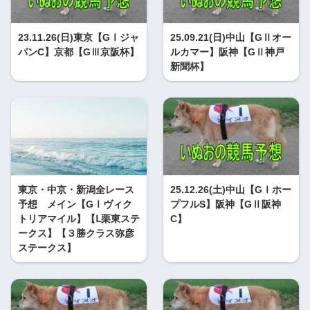
23.11.26(日)東京【GⅠジャ
25.09.21(日)中山【GⅡオー
パンC】京都【GⅢ京阪杯】
ルカマー】阪神【GⅡ神戸
新聞杯】
東京・中京・新潟全レース
25.12.26(土)中山【GⅠホー
予想 メイン【GⅠヴィク
プフルS】阪神【GⅡ阪神
トリアマイル】【Ⅼ栗東ステ
C】
ークス】【３勝クラス弥彦
ステークス】