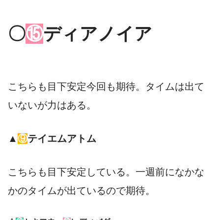
〇
⑮
ディアノイア
こちらも目下安定今回も期待。タイムは出て
いないが力はある。
▲
⑨
テイエムアトム
こちらも目下安定している。一週前になかな
かのタイムが出ているので期待。