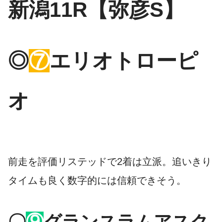
新潟11R【弥彦S】
◎
⑦
エリオトローピ
オ
前走を評価リステッドで2着は立派。追いきり
タイムも良く数字的には信頼できそう。
〇
⑨
グランスラムアスク