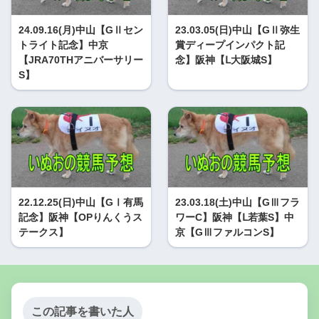
24.09.16(月)中山【GⅡセン
23.03.05(日)中山【GⅡ弥生
トライト記念】中京
賞ディープインパクト記
【JRA70THアニバーサリー
念】阪神【Ⅼ大阪城S】
S】
22.12.25(日)中山【GⅠ有馬
23.03.18(土)中山【GⅢフラ
記念】阪神【OPりんくうス
ワーC】阪神【Ⅼ若葉S】中
テークス】
京【GⅢファルコンS】
この記事を書いた人