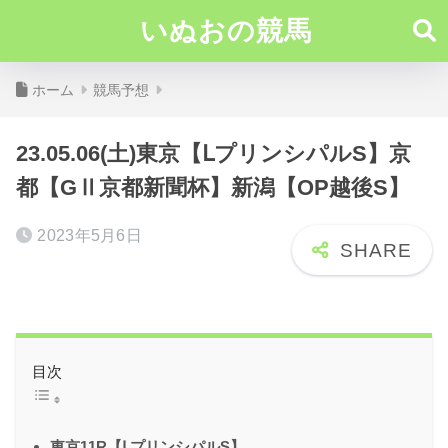
いぬおの競馬
ホーム
競馬予想
23.05.06(土)東京【ⅬプリンシパルS】京
都【GⅡ京都新聞杯】新潟【OP越後S】
2023年5月6日
目次
東京11R【ⅬプリンシパルS】