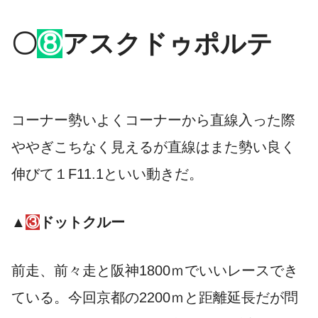
〇
⑧
アスクドゥポルテ
コーナー勢いよくコーナーから直線入った際
ややぎこちなく見えるが直線はまた勢い良く
伸びて１F11.1といい動きだ。
▲
③
ドットクルー
前走、前々走と阪神1800ｍでいいレースでき
ている。今回京都の2200ｍと距離延長だが問