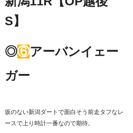
新潟11R【OP越後
S】
◎
⑥
アーバンイェー
ガー
坂のない新潟ダートで面白そう前走タフなレ
ースで上り時計一番なので期待。