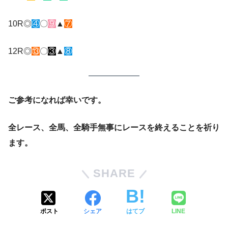
10R◎
④
〇
⑨
▲
⑦
12R◎
⑬
〇
③
▲
⑧
ご参考になれば幸いです。
全レース、全馬、全騎手無事にレースを終えることを祈り
ます。
SHARE
ポスト
シェア
はてブ
LINE