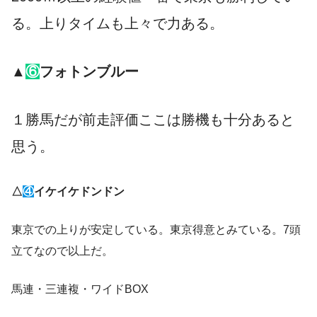
る。上りタイムも上々で力ある。
▲
⑥
フォトンブルー
１勝馬だが前走評価ここは勝機も十分あると
思う。
△
④
イケイケドンドン
東京での上りが安定している。東京得意とみている。7頭
立てなので以上だ。
馬連・三連複・ワイドBOX