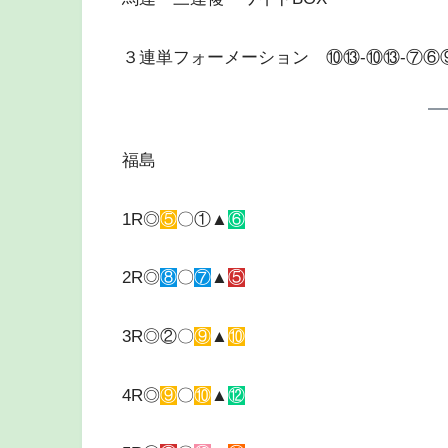
３連単フォーメーション ⑩⑬-⑩⑬-⑦⑥
福島
1R◎
⑤
〇①▲
⑥
2R◎
⑧
〇
⑦
▲
⑤
3R◎②〇
⑨
▲
⑩
4R◎
⑨
〇
⑩
▲
⑫