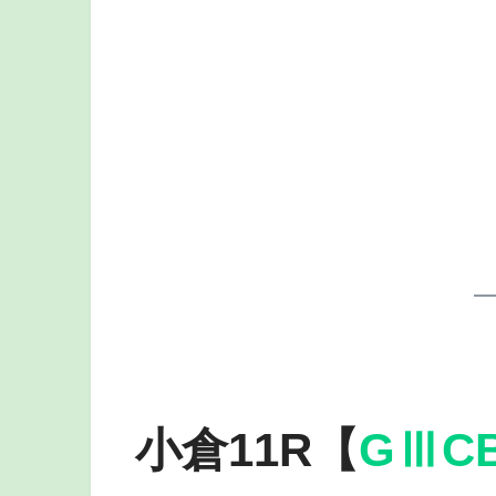
小倉11R【
GⅢC