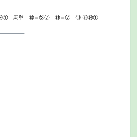
⑨① 馬単 ⑩＝⑬⑦ ⑬＝⑦ ⑩-⑥⑨①