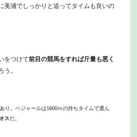
に美浦でしっかりと追ってタイムも良いの
いをつけて
前目の競馬をすれば斤量も悪く
ろう。
験あり。ベジャールは1800ｍの持ちタイムで選ん
オス
だ。