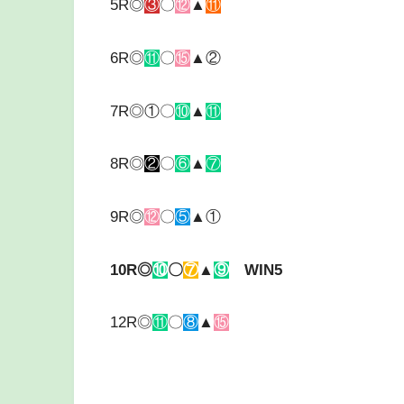
5R◎
③
〇
⑫
▲
⑪
6R◎
⑪
〇
⑮
▲②
7R◎①〇
⑩
▲
⑪
8R◎
②
〇
⑥
▲
⑦
9R◎
⑫
〇
⑤
▲①
10R◎
⑩
〇
⑦
▲
⑨
WIN5
12R◎
⑪
〇
⑧
▲
⑮