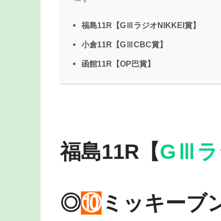
福島11R【GⅢラジオNIKKEI賞】
小倉11R【GⅢCBC賞】
函館11R【OP巴賞】
福島11R【
GⅢラ
◎
⑩
ミッキーブ