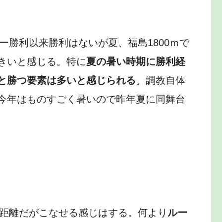
ュー勝利以来勝利はないが夏、福島1800ｍで
きいと感じる。特に
夏の暑い時期に勝利経
と勝つ要素は多いと感じられる
。調教自体
今年はものすごく暑いので昨年夏に同舞台
カ
初距離だがこなせる感じはする。何より
ルー