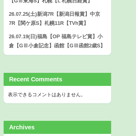
【GⅢ東海S】札幌【Ⅼ 札幌日経賞】
26.07.25(土)新潟7R【新潟日報賞】中京
7R【関ケ原S】札幌11R【TVh賞】
26.07.19(日)福島【OP 福島テレビ賞】小
倉【GⅢ小倉記念】函館【GⅢ函館2歳S】
Recent Comments
表示できるコメントはありません。
Archives