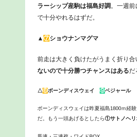
ラーシップ産駒は福島好調
。一週前
で十分やれるはずだ。
▲
⑦
ショウナンマグマ
前走は大きく負けたがうまく折り合
ないので十分勝つチャンスはある
だ
△
⑥
ボーンディスウェイ
⑨
ベジャール
ボーンディスウェイは昨夏福島1800ｍ経
だ。もう一頭あげるとしたら
①サトノヘリ
馬連・三連複・ワイドBOX