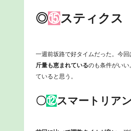
◎
⑮
スティクス
一週前坂路で好タイムだった。今回
斤量も恵まれている
のも条件がいい
ていると思う。
〇
⑫
スマートリア