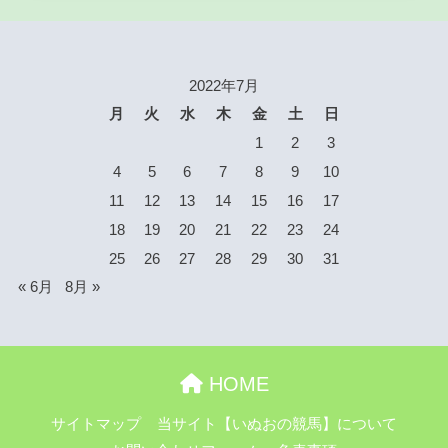
2022年7月
月
火
水
木
金
土
日
1
2
3
4
5
6
7
8
9
10
11
12
13
14
15
16
17
18
19
20
21
22
23
24
25
26
27
28
29
30
31
« 6月
8月 »
HOME
サイトマップ
当サイト【いぬおの競馬】について