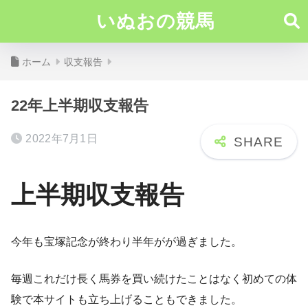
いぬおの競馬
ホーム
収支報告
22年上半期収支報告
2022年7月1日
上半期収支報告
今年も宝塚記念が終わり半年がが過ぎました。
毎週これだけ長く馬券を買い続けたことはなく初めての体
験で本サイトも立ち上げることもできました。