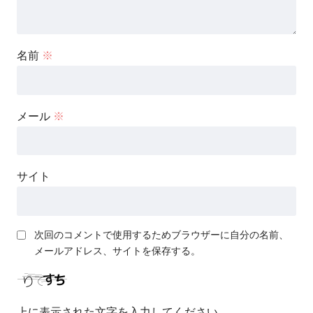
名前
※
メール
※
サイト
次回のコメントで使用するためブラウザーに自分の名前、
メールアドレス、サイトを保存する。
上に表示された文字を入力してください。