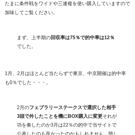
たまに条件戦をワイドや三連複を使い購入していますので
加味してご覧ください。
まず、上半期の
回収率は75％で的中率は12％
でした。
1月、2月はほとんど当たらずで東京、中京開催は的中率
も0％でした・・・。
2月の
フェブラリーステークスで選択した相手
3頭で外したことを機にBOX購入に変更
それが
功を奏したのか3月は22％の的中で当サイトで
公表したのも良かったのかもしれません。惜し