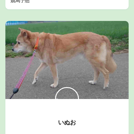
競馬予想
いぬお