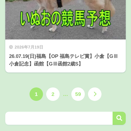
2026年7月19日
26.07.19(日)福島【OP 福島テレビ賞】小倉【GⅢ
小倉記念】函館【GⅢ函館2歳S】
1
2
…
59