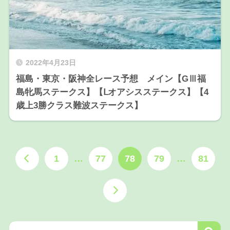
2022年4月23日
福島・東京・阪神全レース予想 メイン【GⅢ福
島牝馬ステークス】【Ⅼオアシスステークス】【4
歳上3勝クラス難波ステークス】
1
…
77
78
79
…
81