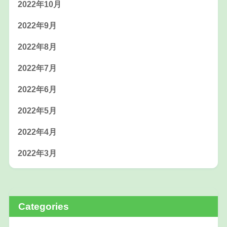
2022年10月
2022年9月
2022年8月
2022年7月
2022年6月
2022年5月
2022年4月
2022年3月
Categories