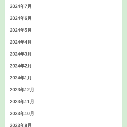
2024年7月
2024年6月
2024年5月
2024年4月
2024年3月
2024年2月
2024年1月
2023年12月
2023年11月
2023年10月
2023年9月