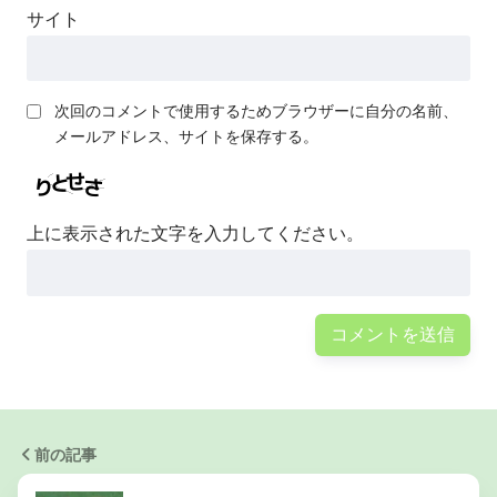
サイト
次回のコメントで使用するためブラウザーに自分の名前、
メールアドレス、サイトを保存する。
上に表示された文字を入力してください。
前の記事