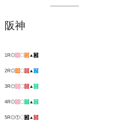
阪神
1R◎
⑭
〇
⑬
▲
③
2R◎
⑭
〇
⑥
▲
⑦
3R◎
⑯
〇
⑥
▲
⑫
4R◎
⑮
〇
⑪
▲
⑫
5R◎①〇
③
▲
⑤