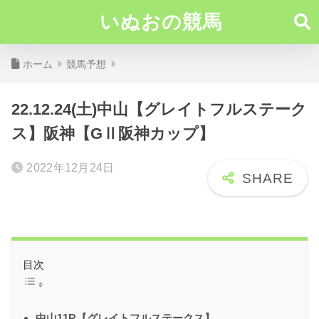
いぬおの競馬
ホーム
競馬予想
22.12.24(土)中山【グレイトフルステーク
ス】阪神【GⅡ阪神カップ】
2022年12月24日
目次
中山11R【グレイトフルステークス】