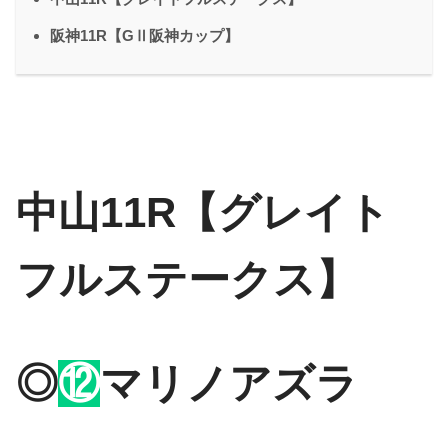
阪神11R【GⅡ阪神カップ】
中山11R【グレイト
フルステークス】
◎
⑫
マリノアズラ