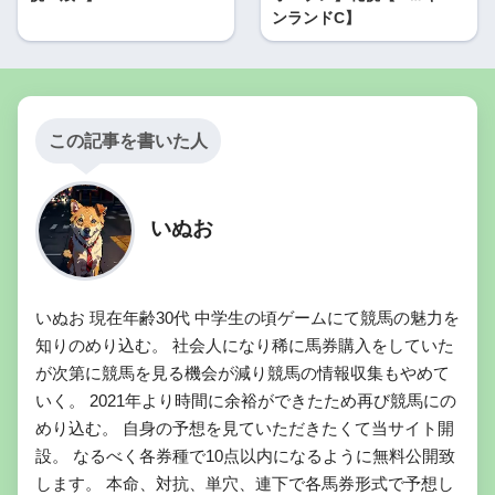
ンランドC】
この記事を書いた人
いぬお
いぬお 現在年齢30代 中学生の頃ゲームにて競馬の魅力を
知りのめり込む。 社会人になり稀に馬券購入をしていた
が次第に競馬を見る機会が減り競馬の情報収集もやめて
いく。 2021年より時間に余裕ができたため再び競馬にの
めり込む。 自身の予想を見ていただきたくて当サイト開
設。 なるべく各券種で10点以内になるように無料公開致
します。 本命、対抗、単穴、連下で各馬券形式で予想し