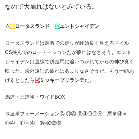
なので大崩れはないとみている。
△
⑩
ロータスランド
⑫
エントシャイデン
ロータスランドは調教での走りが終始良く見えるマイル
CS挟んでのローテーションだが疲れはなさそう。エント
シャイデンは直線で併走馬に追いつかれてからの伸び良く
映った。海外遠征の疲れはあまりなさそうだ。もう一頭あ
げるとしたら
⑤
ミッキーブリランテ
だ。
馬連・三連複・ワイドBOX
３連単フォーメーション⑭-⑪④-⑪④⑩⑫⑤ 馬単⑭＝
⑪④ ⑪＝④ ⑭-⑩⑫⑤