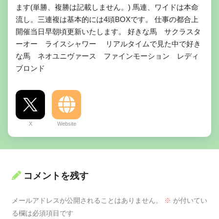
ます(単勝、複勝は記載しません。) 馬連、ワイドは本命
流し。三連複は基本的には4頭BOXです。 仕事の都合上
開催当日早朝頃更新いたします。 好きな馬 サクラスタ
ーオー ライスシャワー リアルタイムで見た中で好き
な馬 ネオユニヴァース ファインモーション レディ
ブロンド
X
Website
コメントを残す
メールアドレスが公開されることはありません。
※
が付いてい
る欄は必須項目です