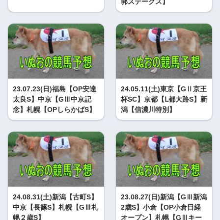
郭ステークス】
23.07.23(日)福島【OP安達
24.05.11(土)東京【GⅡ京王
太良S】中京【GⅢ中京記
杯SC】京都【Ⅼ都大路S】新
念】札幌【OPしらかばS】
潟【信濃川特別】
24.08.31(土)新潟【古町S】
23.08.27(日)新潟【GⅢ新潟
中京【長篠S】札幌【GⅢ札
2歳S】小倉【OP小倉日経
幌２歳S】
オープン】札幌【GⅢキー