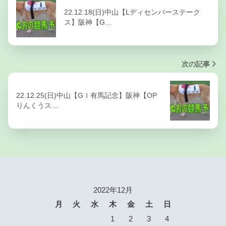
22.12.18(日)中山【Ⅼディセンバーステーク
ス】阪神【G…
次の記事
22.12.25(日)中山【GⅠ有馬記念】阪神【OP
りんくうス…
2022年12月
月
火
水
木
金
土
日
1
2
3
4