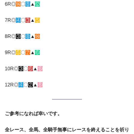
6R◎
⑭
〇
⑧
▲
⑫
7R◎
④
〇
③
▲
⑤
8R◎
③
〇
⑧
▲
⑭
9R◎
⑤
〇
⑦
▲
⑥
10R◎
③
〇
⑥
▲
⑮
12R◎
④
〇
②
▲
⑧
ご参考になれば幸いです。
全レース、全馬、全騎手無事にレースを終えることを祈り