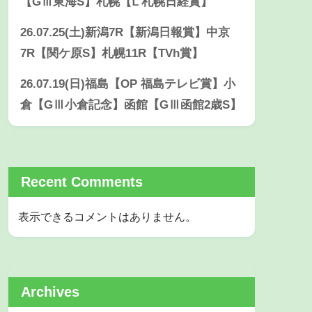
【GⅢ東海S】札幌【Ⅼ 札幌日経賞】
26.07.25(土)新潟7R【新潟日報賞】中京
7R【関ケ原S】札幌11R【TVh賞】
26.07.19(日)福島【OP 福島テレビ賞】小
倉【GⅢ小倉記念】函館【GⅢ函館2歳S】
Recent Comments
表示できるコメントはありません。
Archives