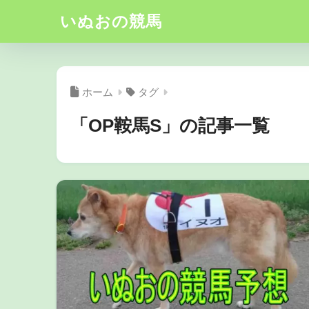
いぬおの競馬
ホーム
タグ
「OP鞍馬S」の記事一覧