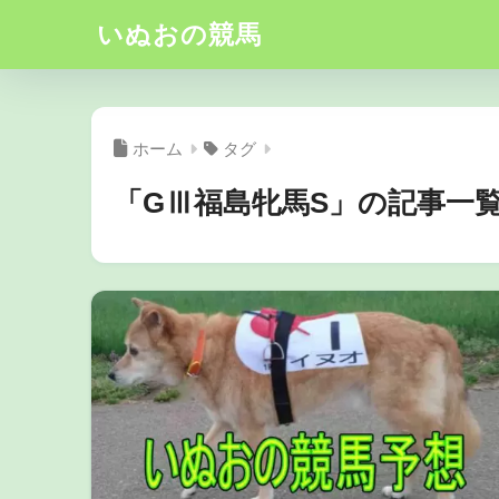
いぬおの競馬
ホーム
タグ
「GⅢ福島牝馬S」の記事一