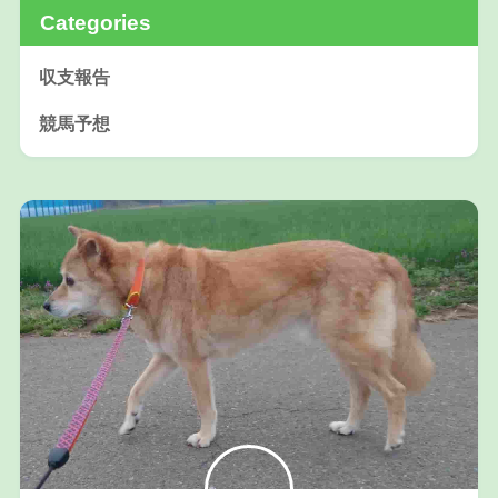
Categories
収支報告
競馬予想