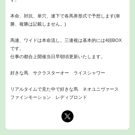
本命、対抗、単穴、連下で各馬券形式で予想します(単
勝、複勝は記載しません。)
馬連、ワイドは本命流し。三連複は基本的には4頭BOX
です。
仕事の都合上開催当日早朝頃更新いたします。
好きな馬 サクラスターオー ライスシャワー
リアルタイムで見た中で好きな馬 ネオユニヴァース
ファインモーション レディブロンド