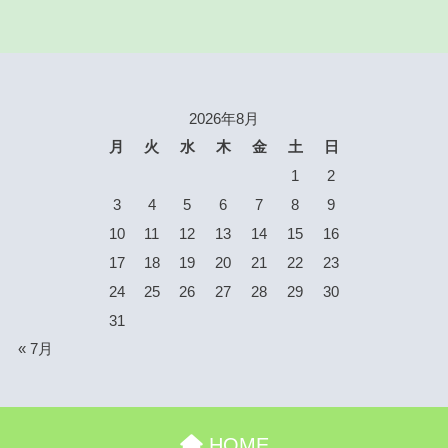
2026年8月
月
火
水
木
金
土
日
1
2
3
4
5
6
7
8
9
10
11
12
13
14
15
16
17
18
19
20
21
22
23
24
25
26
27
28
29
30
31
« 7月
HOME