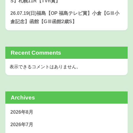
S】札幌11R【TVh賞】
26.07.19(日)福島【OP 福島テレビ賞】小倉【GⅢ小
倉記念】函館【GⅢ函館2歳S】
Recent Comments
表示できるコメントはありません。
Archives
2026年8月
2026年7月