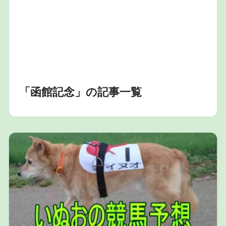
「函館記念」の記事一覧